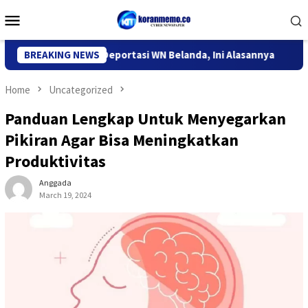
Skip
Mobile
to
Menu
content
igrasi Kediri Deportasi WN Belanda, Ini Alasannya
BREAKING NEWS
9 Desa 
Home
Uncategorized
Panduan Lengkap Untuk Menyegarkan
Pikiran Agar Bisa Meningkatkan
Produktivitas
Anggada
March 19, 2024