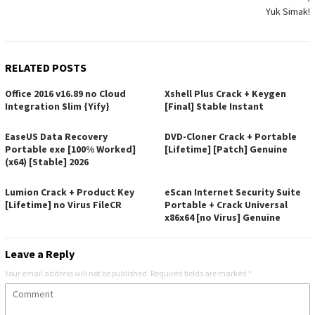
Yuk Simak!
RELATED POSTS
Office 2016 v16.89 no Cloud
Xshell Plus Crack + Keygen
Integration Slim {Yify}
[Final] Stable Instant
EaseUS Data Recovery
DVD-Cloner Crack + Portable
Portable exe [100% Worked]
[Lifetime] [Patch] Genuine
(x64) [Stable] 2026
Lumion Crack + Product Key
eScan Internet Security Suite
[Lifetime] no Virus FileCR
Portable + Crack Universal
x86x64 [no Virus] Genuine
Leave a Reply
Your email address will not be published.
Required fields are marked
*