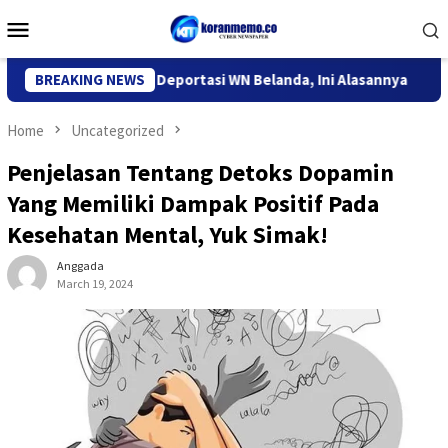
Skip
Mobile
to
Menu
content
migrasi Kediri Deportasi WN Belanda, Ini Alasannya
BREAKING NEWS
9 Desa
Home
Uncategorized
Penjelasan Tentang Detoks Dopamin
Yang Memiliki Dampak Positif Pada
Kesehatan Mental, Yuk Simak!
Anggada
March 19, 2024