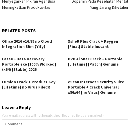
Menyegarkan Pikiran Agar Bisa
Dopamin Pada Kesehatan Mental
Meningkatkan Produktivitas
Yang Jarang Diketahui
RELATED POSTS
Office 2016 v16.89 no Cloud
Xshell Plus Crack + Keygen
Integration Slim {Yify}
[Final] Stable Instant
EaseUS Data Recovery
DVD-Cloner Crack + Portable
Portable exe [100% Worked]
[Lifetime] [Patch] Genuine
(x64) [Stable] 2026
Lumion Crack + Product Key
eScan Internet Security Suite
[Lifetime] no Virus FileCR
Portable + Crack Universal
x86x64 [no Virus] Genuine
Leave a Reply
Your email address will not be published.
Required fields are marked
*