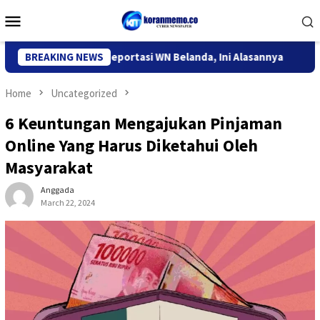
Skip
Mobile
to
Menu
content
grasi Kediri Deportasi WN Belanda, Ini Alasannya
BREAKING NEWS
9 Desa 
Home
Uncategorized
6 Keuntungan Mengajukan Pinjaman
Online Yang Harus Diketahui Oleh
Masyarakat
Anggada
March 22, 2024