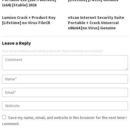
(x64) [Stable] 2026
Lumion Crack + Product Key
eScan Internet Security Suite
[Lifetime] no Virus FileCR
Portable + Crack Universal
x86x64 [no Virus] Genuine
Leave a Reply
Your email address will not be published.
Required fields are marked
*
Save my name, email, and website in this browser for the next time I
comment.