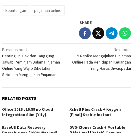
keuntungan
pinjaman online
SHARE
Post
Previous post
Next post
Penting! Ini Hak dan Tanggung
5 Resiko Mengajukan Pinjaman
navigation
Jawab Peminjam Dalam Pinjaman
Online Pada Kehidupan Keuangan
Online Yang Wajib Diketahui
Yang Harus Diwaspadai
Sebelum Mengajukan Pinjaman
RELATED POSTS
Office 2016 v16.89 no Cloud
Xshell Plus Crack + Keygen
Integration Slim {Yify}
[Final] Stable Instant
EaseUS Data Recovery
DVD-Cloner Crack + Portable
Portable exe [100% Worked]
[Lifetime] [Patch] Genuine