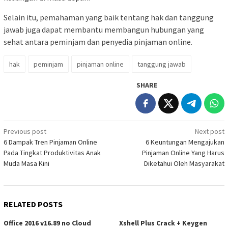
Selain itu, pemahaman yang baik tentang hak dan tanggung
jawab juga dapat membantu membangun hubungan yang
sehat antara peminjam dan penyedia pinjaman online.
hak
peminjam
pinjaman online
tanggung jawab
SHARE
Post
Previous post
Next post
6 Dampak Tren Pinjaman Online
6 Keuntungan Mengajukan
navigation
Pada Tingkat Produktivitas Anak
Pinjaman Online Yang Harus
Muda Masa Kini
Diketahui Oleh Masyarakat
RELATED POSTS
Office 2016 v16.89 no Cloud
Xshell Plus Crack + Keygen