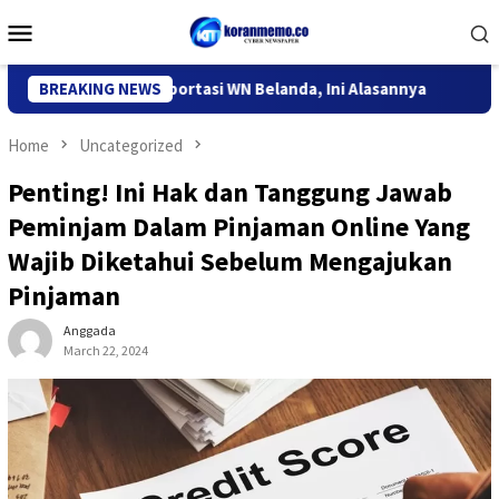
Skip
Mobile
to
Menu
content
si Kediri Deportasi WN Belanda, Ini Alasannya
BREAKING NEWS
9 Desa di 
Home
Uncategorized
Penting! Ini Hak dan Tanggung Jawab
Peminjam Dalam Pinjaman Online Yang
Wajib Diketahui Sebelum Mengajukan
Pinjaman
Anggada
March 22, 2024