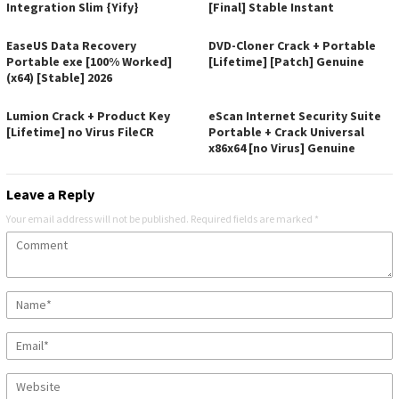
Integration Slim {Yify}
[Final] Stable Instant
EaseUS Data Recovery
DVD-Cloner Crack + Portable
Portable exe [100% Worked]
[Lifetime] [Patch] Genuine
(x64) [Stable] 2026
Lumion Crack + Product Key
eScan Internet Security Suite
[Lifetime] no Virus FileCR
Portable + Crack Universal
x86x64 [no Virus] Genuine
Leave a Reply
Your email address will not be published.
Required fields are marked
*