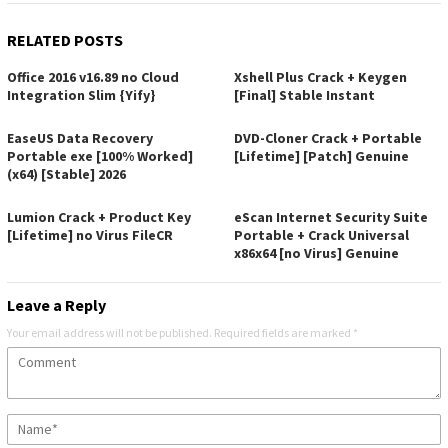
RELATED POSTS
Office 2016 v16.89 no Cloud
Xshell Plus Crack + Keygen
Integration Slim {Yify}
[Final] Stable Instant
EaseUS Data Recovery
DVD-Cloner Crack + Portable
Portable exe [100% Worked]
[Lifetime] [Patch] Genuine
(x64) [Stable] 2026
Lumion Crack + Product Key
eScan Internet Security Suite
[Lifetime] no Virus FileCR
Portable + Crack Universal
x86x64 [no Virus] Genuine
Leave a Reply
Your email address will not be published.
Required fields are marked
*