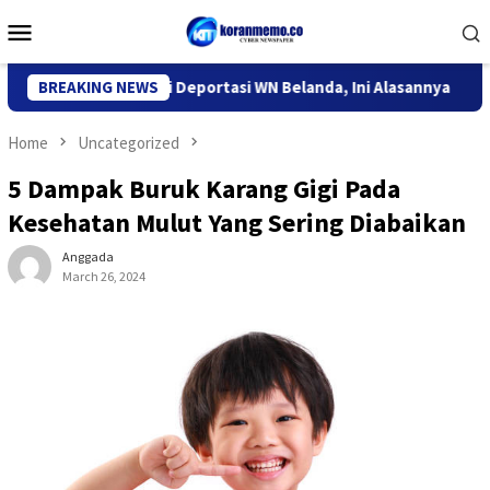
Skip
Mobile
to
Menu
content
Imigrasi Kediri Deportasi WN Belanda, Ini Alasannya
BREAKING NEWS
9 De
Home
Uncategorized
5 Dampak Buruk Karang Gigi Pada
Kesehatan Mulut Yang Sering Diabaikan
Anggada
March 26, 2024