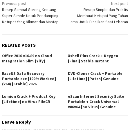
Post
Previous post
Next post
Resep Sambal Goreng Kentang
Resep Simple dan Praktis
navigation
Super Simple Untuk Pendamping
Membuat Ketupat Yang Tahan
Ketupat Yang Nikmat dan Mantap
Lama Untuk Disajikan Saat Lebaran
RELATED POSTS
Office 2016 v16.89 no Cloud
Xshell Plus Crack + Keygen
Integration Slim {Yify}
[Final] Stable Instant
EaseUS Data Recovery
DVD-Cloner Crack + Portable
Portable exe [100% Worked]
[Lifetime] [Patch] Genuine
(x64) [Stable] 2026
Lumion Crack + Product Key
eScan Internet Security Suite
[Lifetime] no Virus FileCR
Portable + Crack Universal
x86x64 [no Virus] Genuine
Leave a Reply
Your email address will not be published.
Required fields are marked
*