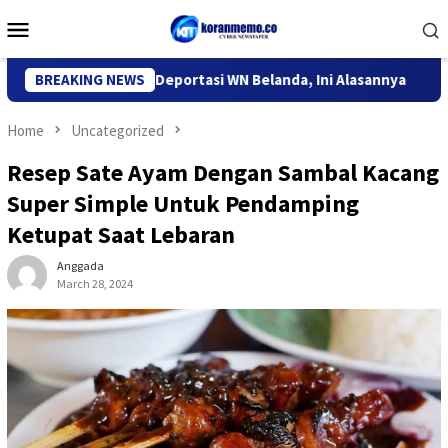
Skip
Mobile
to
Menu
content
migrasi Kediri Deportasi WN Belanda, Ini Alasannya
BREAKING NEWS
9 Desa
Home
Uncategorized
Resep Sate Ayam Dengan Sambal Kacang
Super Simple Untuk Pendamping
Ketupat Saat Lebaran
Anggada
March 28, 2024