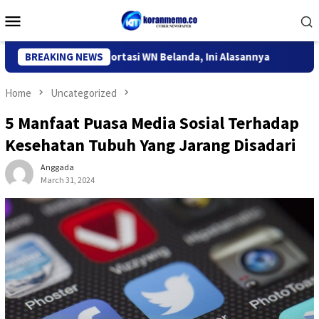
Skip
Mobile
to
Menu
content
si Kediri Deportasi WN Belanda, Ini Alasannya
BREAKING NEWS
9 Desa di 
Home
Uncategorized
5 Manfaat Puasa Media Sosial Terhadap
Kesehatan Tubuh Yang Jarang Disadari
Anggada
March 31, 2024