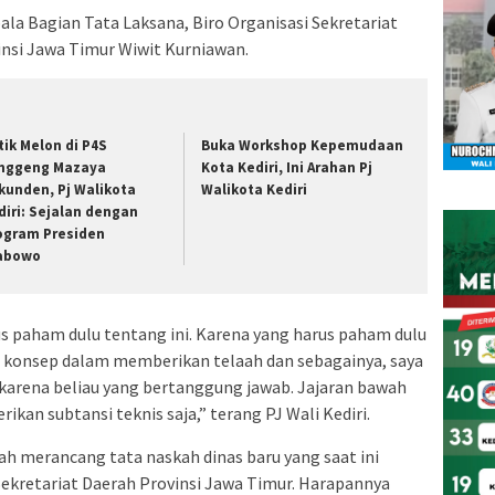
ala Bagian Tata Laksana, Biro Organisasi Sekretariat
insi Jawa Timur Wiwit Kurniawan.
tik Melon di P4S
Buka Workshop Kepemudaan
nggeng Mazaya
Kota Kediri, Ini Arahan Pj
kunden, Pj Walikota
Walikota Kediri
diri: Sejalan dengan
ogram Presiden
abowo
s paham dulu tentang ini. Karena yang harus paham dulu
konsep dalam memberikan telaah dan sebagainya, saya
arena beliau yang bertanggung jawab. Jajaran bawah
ikan subtansi teknis saja,” terang PJ Wali Kediri.
ah merancang tata naskah dinas baru yang saat ini
ekretariat Daerah Provinsi Jawa Timur. Harapannya