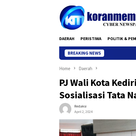
Skip
to
content
DAERAH
PERISTIWA
POLITIK & PE
BREAKING NEWS
Home
Daerah
PJ Wali Kota Kedir
Sosialisasi Tata 
Redaksi
April 2, 2024