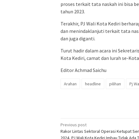
proses terkait tata naskah ini bisa 
tahun 2023.
Terakhir, PJ Wali Kota Kediri berha
dan menindaklanjuti terkait tata nask
dan juga diganti.
Turut hadir dalam acara ini Sekretar
Kota Kediri, camat dan lurah se-Kota 
Editor Achmad Saichu
Arahan
headline
pilihan
Pj Wa
Post
Previous post
Rakor Lintas Sektoral Operasi Ketupat S
navigation
2024, PJ Wali Kota Kediri Imbau Tidak Ada 