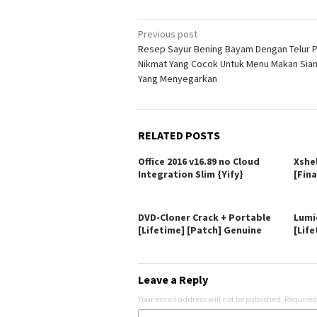
Post
Previous post
Resep Sayur Bening Bayam Dengan Telur 
navigation
Nikmat Yang Cocok Untuk Menu Makan Sia
Yang Menyegarkan
RELATED POSTS
Office 2016 v16.89 no Cloud
Xshe
Integration Slim {Yify}
[Fina
DVD-Cloner Crack + Portable
Lumi
[Lifetime] [Patch] Genuine
[Life
Leave a Reply
Your email address will not be published.
Required