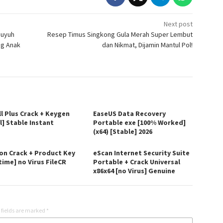
Next post
Puyuh
Resep Timus Singkong Gula Merah Super Lembut
ng Anak
dan Nikmat, Dijamin Mantul Pol!
ll Plus Crack + Keygen
EaseUS Data Recovery
l] Stable Instant
Portable exe [100% Worked]
(x64) [Stable] 2026
on Crack + Product Key
eScan Internet Security Suite
time] no Virus FileCR
Portable + Crack Universal
x86x64 [no Virus] Genuine
 fields are marked
*