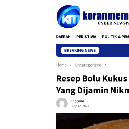
Skip
to
content
DAERAH
PERISTIWA
POLITIK & PE
BREAKING NEWS
Home
Uncategorized
Resep Bolu Kukus
Yang Dijamin Nikm
Anggada
July 12, 2024