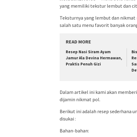
yang memiliki tekstur lembut dan cit
Teksturnya yang lembut dan nikmat 
salah satu menu favorit banyak oran
READ MORE
Resep Nasi Siram Ayam
Bi
Jamur Ala Devina Hermawan,
Re
Praktis Penuh Gizi
Sa
De
Dalam artikel ini kami akan member
dijamin nikmat pol.
Berikut ini adalah resep sederhana 
disukai :
Bahan-bahan: