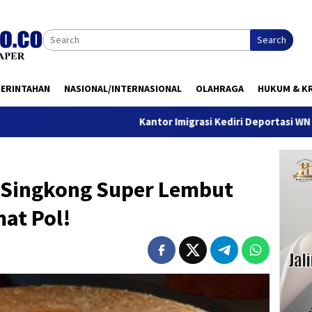
Search
MERINTAHAN
NASIONAL/INTERNASIONAL
OLAHRAGA
HUKUM & KR
Kantor Imigrasi Kediri Deportasi WN Belanda, I
 Singkong Super Lembut
at Pol!