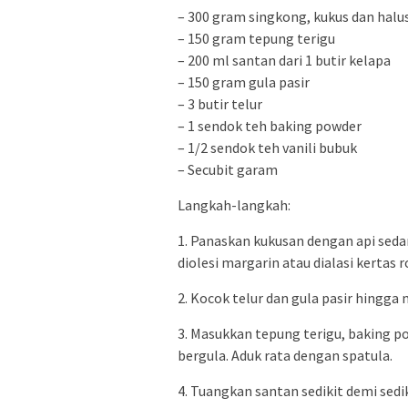
– 300 gram singkong, kukus dan halu
– 150 gram tepung terigu
– 200 ml santan dari 1 butir kelapa
– 150 gram gula pasir
– 3 butir telur
– 1 sendok teh baking powder
– 1/2 sendok teh vanili bubuk
– Secubit garam
Langkah-langkah:
1. Panaskan kukusan dengan api seda
diolesi margarin atau dialasi kertas ro
2. Kocok telur dan gula pasir hingg
3. Masukkan tepung terigu, baking p
bergula. Aduk rata dengan spatula.
4. Tuangkan santan sedikit demi sedi