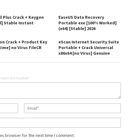
ll Plus Crack + Keygen
EaseUS Data Recovery
l] Stable Instant
Portable exe [100% Worked]
(x64) [Stable] 2026
on Crack + Product Key
eScan Internet Security Suite
time] no Virus FileCR
Portable + Crack Universal
x86x64 [no Virus] Genuine
 fields are marked
*
his browser for the next time I comment.