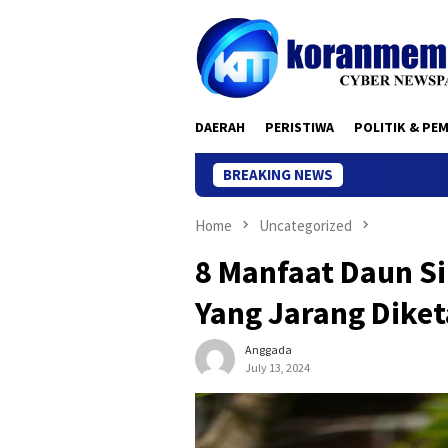
Skip
to
content
DAERAH
PERISTIWA
POLITIK & PE
BREAKING NEWS
Home
Uncategorized
8 Manfaat Daun S
Yang Jarang Diket
Anggada
July 13, 2024