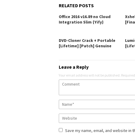
RELATED POSTS
Office 2016 v16.89 no Cloud
Xshe
Integration Slim {Yify}
[Fina
DVD-Cloner Crack + Portable
Lumi
[Lifetime] [Patch] Genuine
[Life
Leave a Reply
Your email address will not be published.
Required
Save my name, email, and website in t