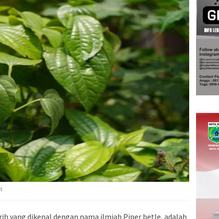
t
ih yang dikenal dengan nama ilmiah Piper betle, adalah