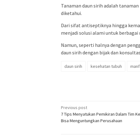
Tanaman daun sirih adalah tanaman 
diketahui.
Dari sifat antiseptiknya hingga kem
menjadi solusi alami untuk berbagai
Namun, seperti halnya dengan peng
daun sirih dengan bijak dan konsulta
daun sirih
kesehatan tubuh
manf
Post
Previous post
7 Tips Menyatukan Pemikiran Dalam Tim Ke
navigation
Bisa Menguntungkan Perusahaan