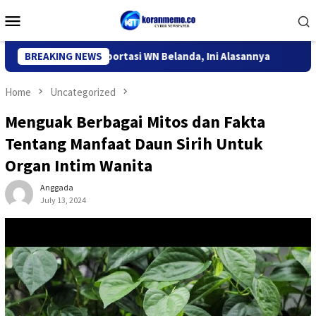
Skip
Mobile
to
Menu
content
rasi Kediri Deportasi WN Belanda, Ini Alasannya
BREAKING NEWS
9 Desa d
Home
Uncategorized
Menguak Berbagai Mitos dan Fakta
Tentang Manfaat Daun Sirih Untuk
Organ Intim Wanita
Anggada
July 13, 2024