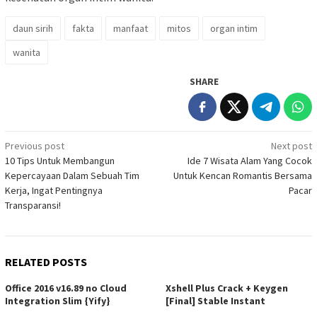
daun sirih
fakta
manfaat
mitos
organ intim
wanita
SHARE
Post
Previous post
Next post
10 Tips Untuk Membangun
Ide 7 Wisata Alam Yang Cocok
navigation
Kepercayaan Dalam Sebuah Tim
Untuk Kencan Romantis Bersama
Kerja, Ingat Pentingnya
Pacar
Transparansi!
RELATED POSTS
Office 2016 v16.89 no Cloud
Xshell Plus Crack + Keygen
Integration Slim {Yify}
[Final] Stable Instant