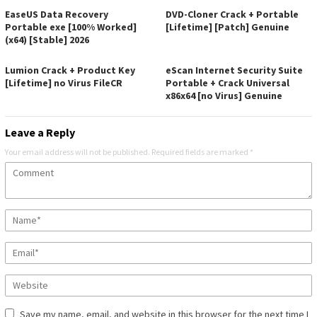
EaseUS Data Recovery
DVD-Cloner Crack + Portable
Portable exe [100% Worked]
[Lifetime] [Patch] Genuine
(x64) [Stable] 2026
Lumion Crack + Product Key
eScan Internet Security Suite
[Lifetime] no Virus FileCR
Portable + Crack Universal
x86x64 [no Virus] Genuine
Leave a Reply
Your email address will not be published.
Required fields are marked
*
Save my name, email, and website in this browser for the next time I