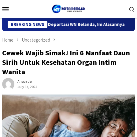
Skip
Mobile
to
Menu
content
migrasi Kediri Deportasi WN Belanda, Ini Alasannya
BREAKING NEWS
9 Desa
Home
Uncategorized
Cewek Wajib Simak! Ini 6 Manfaat Daun
Sirih Untuk Kesehatan Organ Intim
Wanita
Anggada
July 14, 2024