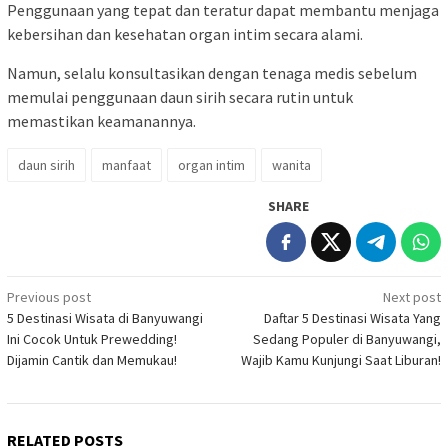
Penggunaan yang tepat dan teratur dapat membantu menjaga
kebersihan dan kesehatan organ intim secara alami.
Namun, selalu konsultasikan dengan tenaga medis sebelum
memulai penggunaan daun sirih secara rutin untuk
memastikan keamanannya.
daun sirih
manfaat
organ intim
wanita
SHARE
Post
Previous post
Next post
5 Destinasi Wisata di Banyuwangi
Daftar 5 Destinasi Wisata Yang
navigation
Ini Cocok Untuk Prewedding!
Sedang Populer di Banyuwangi,
Dijamin Cantik dan Memukau!
Wajib Kamu Kunjungi Saat Liburan!
RELATED POSTS