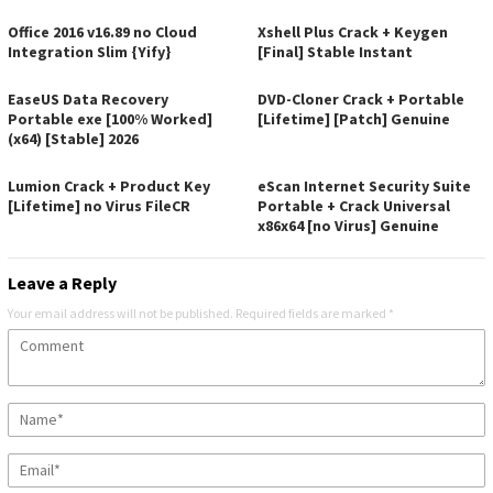
Office 2016 v16.89 no Cloud
Xshell Plus Crack + Keygen
Integration Slim {Yify}
[Final] Stable Instant
EaseUS Data Recovery
DVD-Cloner Crack + Portable
Portable exe [100% Worked]
[Lifetime] [Patch] Genuine
(x64) [Stable] 2026
Lumion Crack + Product Key
eScan Internet Security Suite
[Lifetime] no Virus FileCR
Portable + Crack Universal
x86x64 [no Virus] Genuine
Leave a Reply
Your email address will not be published.
Required fields are marked
*