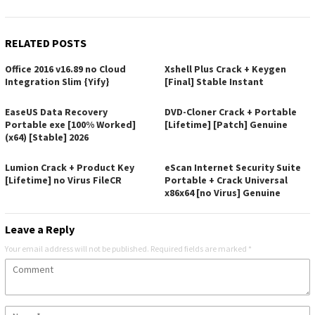
RELATED POSTS
Office 2016 v16.89 no Cloud
Xshell Plus Crack + Keygen
Integration Slim {Yify}
[Final] Stable Instant
EaseUS Data Recovery
DVD-Cloner Crack + Portable
Portable exe [100% Worked]
[Lifetime] [Patch] Genuine
(x64) [Stable] 2026
Lumion Crack + Product Key
eScan Internet Security Suite
[Lifetime] no Virus FileCR
Portable + Crack Universal
x86x64 [no Virus] Genuine
Leave a Reply
Your email address will not be published.
Required fields are marked
*