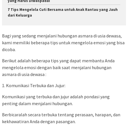
yang Harus Diwaspadai
7 Tips Mengelola Cuti Bersama untuk Anak Rantau yang Jauh
dari Keluarga
Bagi yang sedang menjalani hubungan asmara di usia dewasa,
kami memiliki beberapa tips untuk mengelola emosi yang bisa
dicoba.
Berikut adalah beberapa tips yang dapat membantu Anda
mengelola emosi dengan baik saat menjalani hubungan
asmara di usia dewasa :
1. Komunikasi Terbuka dan Jujur:
Komunikasi yang terbuka dan jujur adalah pondasi yang
penting dalam menjalani hubungan.
Berbicaralah secara terbuka tentang perasaan, harapan, dan
kekhawatiran Anda dengan pasangan.