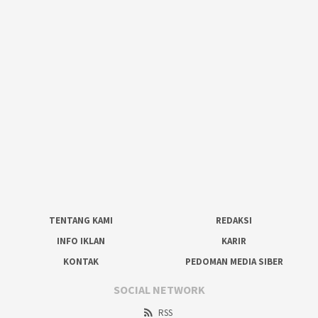
TENTANG KAMI
REDAKSI
INFO IKLAN
KARIR
KONTAK
PEDOMAN MEDIA SIBER
SOCIAL NETWORK
RSS