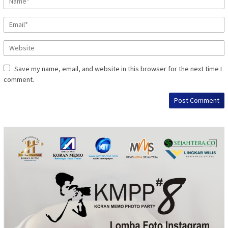
Save my name, email, and website in this browser for the next time I
comment.