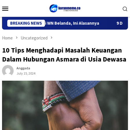
Skip
Mobile
to
Menu
content
ediri Deportasi WN Belanda, Ini Alasannya
BREAKING NEWS
9 Desa di 6 Ke
Home
Uncategorized
10 Tips Menghadapi Masalah Keuangan
Dalam Hubungan Asmara di Usia Dewasa
Anggada
July 15, 2024