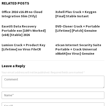
RELATED POSTS
Office 2016 v16.89 no Cloud
Xshell Plus Crack + Keygen
Integration Slim {Yify}
[Final] Stable Instant
EaseUS Data Recovery
DVD-Cloner Crack + Portable
Portable exe [100% Worked]
[Lifetime] [Patch] Genuine
(x64) [Stable] 2026
Lumion Crack + Product Key
eScan Internet Security Suite
[Lifetime] no Virus FileCR
Portable + Crack Universal
x86x64 [no Virus] Genuine
Leave a Reply
Your email address will not be published.
Required fields are marked
*