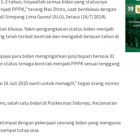
 1-2 tahun, Insyaallah semua bidan yang statusnya
njadi PPPK,” terang Mas Dhito, saat berdiskusi dengan
all Simpang Lima Gumul (SLG), Selasa (16/7/2024).
an khusus. Yakni pengangkatan status bidan menjadi
ang telah terikat kontrak dan mengabdi belasan tahun di
paya para bidan mengingatkan janji bupati berusia 31
an status tenaga kontrak menjadi PPPK sesuai tenggang
ai 16 Juli 2025 nanti untuk menagih,” tegas orang nomor
smi, salah satu bidan di Puskesmas Sidorejo, Kecamatan
setimpal dengan pekerjaan seorang bidan yang mengurus
 sampai tutup usia.