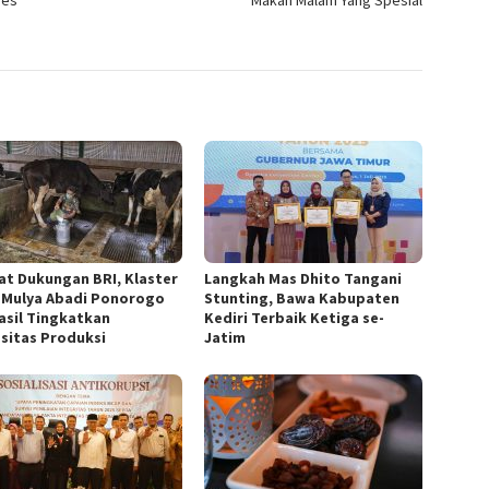
at Dukungan BRI, Klaster
Langkah Mas Dhito Tangani
 Mulya Abadi Ponorogo
Stunting, Bawa Kabupaten
asil Tingkatkan
Kediri Terbaik Ketiga se-
sitas Produksi
Jatim