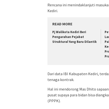
Rencana ini menindaklanjuti masukan
Kediri.
READ MORE
Pj Walikota Kediri Beri
Pe
Pengarahan Pejabat
La
Struktural Yang Baru Dilantik
Pa
Ke
Pr
Pr
Dari data IBI Kabupaten Kediri, ter
tenaga kontrak.
Hal ini mendorong Mas Dhito sapaan
pusat supaya para bidan bisa diangk
(PPPK).