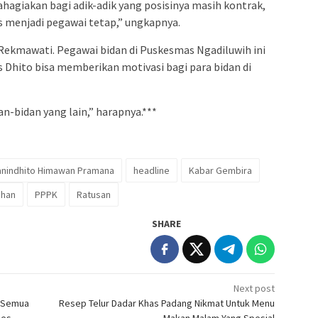
hagiakan bagi adik-adik yang posisinya masih kontrak,
s menjadi pegawai tetap,” ungkapnya.
 Rekmawati. Pegawai bidan di Puskesmas Ngadiluwih ini
 Dhito bisa memberikan motivasi bagi para bidan di
n-bidan yang lain,” harapnya.***
anindhito Himawan Pramana
headline
Kabar Gembira
lihan
PPPK
Ratusan
SHARE
Next post
p Semua
Resep Telur Dadar Khas Padang Nikmat Untuk Menu
ses
Makan Malam Yang Spesial