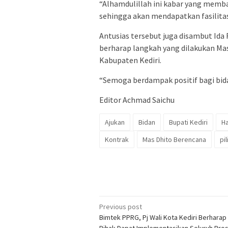
“Alhamdulillah ini kabar yang memba
sehingga akan mendapatkan fasilita
Antusias tersebut juga disambut Ida
berharap langkah yang dilakukan Mas
Kabupaten Kediri.
“Semoga berdampak positif bagi bida
Editor Achmad Saichu
Ajukan
Bidan
Bupati Kediri
H
Kontrak
Mas Dhito Berencana
pi
Post
Previous post
Bimtek PPRG, Pj Wali Kota Kediri Berhara
navigation
Pihak Dapat Implementasikan Seluruh Pro