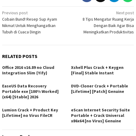
Post
Previous post
Next post
Cobain Bund! Resep Sup Ayam
8 Tips Mengatur Ruang Kerja
navigation
Nikmat Untuk Menghangatkan
Dengan Baik Agar Bisa
Tubuh di Cuaca Dingin
Meningkatkan Produktivitas
RELATED POSTS
Office 2016 v16.89 no Cloud
Xshell Plus Crack + Keygen
Integration Slim {Yify}
[Final] Stable Instant
EaseUS Data Recovery
DVD-Cloner Crack + Portable
Portable exe [100% Worked]
[Lifetime] [Patch] Genuine
(x64) [Stable] 2026
Lumion Crack + Product Key
eScan Internet Security Suite
[Lifetime] no Virus FileCR
Portable + Crack Universal
x86x64 [no Virus] Genuine