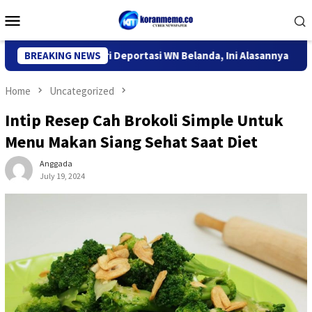
Skip
Mobile
to
Menu
content
Imigrasi Kediri Deportasi WN Belanda, Ini Alasannya
BREAKING NEWS
9 Des
Home
Uncategorized
Intip Resep Cah Brokoli Simple Untuk
Menu Makan Siang Sehat Saat Diet
Anggada
July 19, 2024