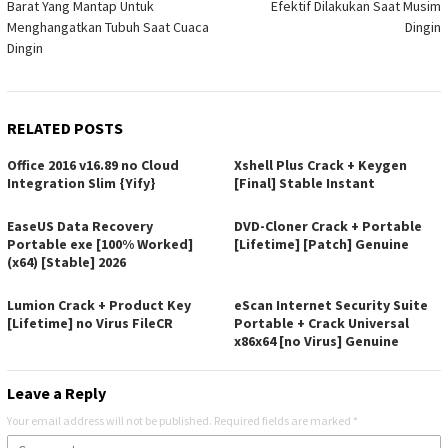
Barat Yang Mantap Untuk
Efektif Dilakukan Saat Musim
Menghangatkan Tubuh Saat Cuaca
Dingin
Dingin
RELATED POSTS
Office 2016 v16.89 no Cloud
Xshell Plus Crack + Keygen
Integration Slim {Yify}
[Final] Stable Instant
EaseUS Data Recovery
DVD-Cloner Crack + Portable
Portable exe [100% Worked]
[Lifetime] [Patch] Genuine
(x64) [Stable] 2026
Lumion Crack + Product Key
eScan Internet Security Suite
[Lifetime] no Virus FileCR
Portable + Crack Universal
x86x64 [no Virus] Genuine
Leave a Reply
Your email address will not be published.
Required fields are marked
*