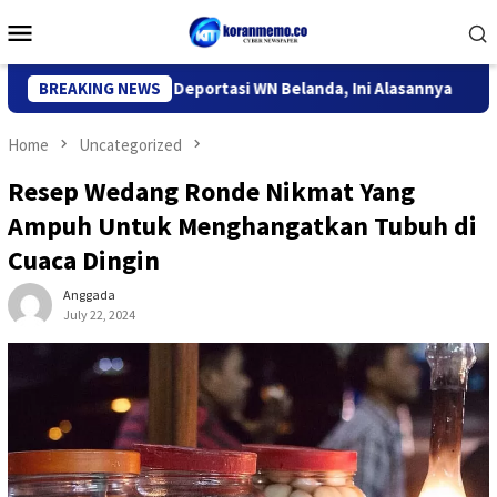
Skip
Mobile
to
Menu
content
migrasi Kediri Deportasi WN Belanda, Ini Alasannya
BREAKING NEWS
9 Desa
Home
Uncategorized
Resep Wedang Ronde Nikmat Yang
Ampuh Untuk Menghangatkan Tubuh di
Cuaca Dingin
Anggada
July 22, 2024