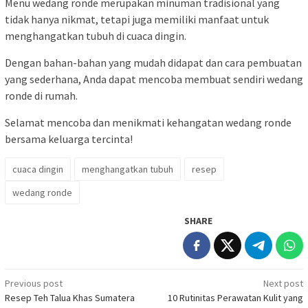
Menu wedang ronde merupakan minuman tradisional yang
tidak hanya nikmat, tetapi juga memiliki manfaat untuk
menghangatkan tubuh di cuaca dingin.
Dengan bahan-bahan yang mudah didapat dan cara pembuatan
yang sederhana, Anda dapat mencoba membuat sendiri wedang
ronde di rumah.
Selamat mencoba dan menikmati kehangatan wedang ronde
bersama keluarga tercinta!
cuaca dingin
menghangatkan tubuh
resep
wedang ronde
SHARE
Post
Previous post
Next post
Resep Teh Talua Khas Sumatera
10 Rutinitas Perawatan Kulit yang
navigation