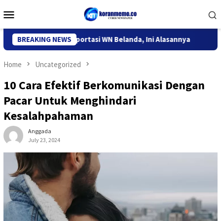
Skip
Mobile
to
Menu
content
asi Kediri Deportasi WN Belanda, Ini Alasannya
BREAKING NEWS
9 Desa di
Home
Uncategorized
10 Cara Efektif Berkomunikasi Dengan
Pacar Untuk Menghindari
Kesalahpahaman
Anggada
July 23, 2024