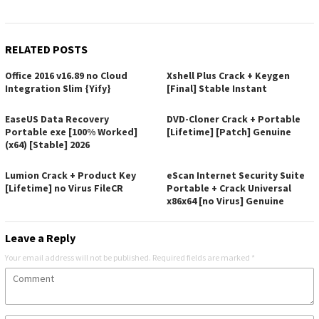
RELATED POSTS
Office 2016 v16.89 no Cloud
Xshell Plus Crack + Keygen
Integration Slim {Yify}
[Final] Stable Instant
EaseUS Data Recovery
DVD-Cloner Crack + Portable
Portable exe [100% Worked]
[Lifetime] [Patch] Genuine
(x64) [Stable] 2026
Lumion Crack + Product Key
eScan Internet Security Suite
[Lifetime] no Virus FileCR
Portable + Crack Universal
x86x64 [no Virus] Genuine
Leave a Reply
Your email address will not be published.
Required fields are marked
*