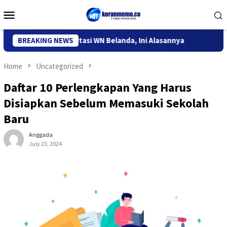
Skip
Mobile
to
Menu
content
i Kediri Deportasi WN Belanda, Ini Alasannya
BREAKING NEWS
9 Desa di 6
Home
Uncategorized
Daftar 10 Perlengkapan Yang Harus
Disiapkan Sebelum Memasuki Sekolah
Baru
Anggada
July 23, 2024