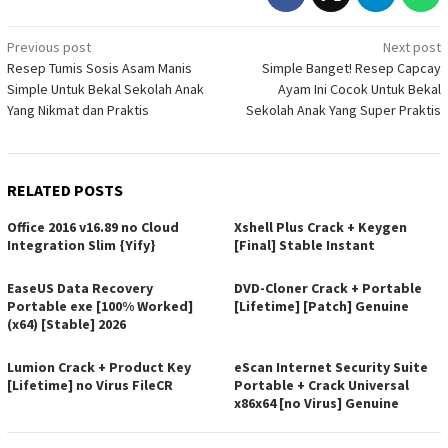
Post
Previous post
Next post
Resep Tumis Sosis Asam Manis
Simple Banget! Resep Capcay
navigation
Simple Untuk Bekal Sekolah Anak
Ayam Ini Cocok Untuk Bekal
Yang Nikmat dan Praktis
Sekolah Anak Yang Super Praktis
RELATED POSTS
Office 2016 v16.89 no Cloud
Xshell Plus Crack + Keygen
Integration Slim {Yify}
[Final] Stable Instant
EaseUS Data Recovery
DVD-Cloner Crack + Portable
Portable exe [100% Worked]
[Lifetime] [Patch] Genuine
(x64) [Stable] 2026
Lumion Crack + Product Key
eScan Internet Security Suite
[Lifetime] no Virus FileCR
Portable + Crack Universal
x86x64 [no Virus] Genuine