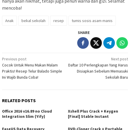
hanya akan nikmat, tetapi juga penuh warna dan gizi. Selamat
mencoba!
Anak
bekal sekolah
resep
tumis sosis asam manis
SHARE
Post
Previous post
Next post
Cocok Untuk Menu Makan Malam
Daftar 10 Perlengkapan Yang Harus
navigation
Praktis! Resep Telur Balado Simple
Disiapkan Sebelum Memasuki
Ini Wajib Bunda Coba!
Sekolah Baru
RELATED POSTS
Office 2016 v16.89 no Cloud
Xshell Plus Crack + Keygen
Integration Slim {Yify}
[Final] Stable Instant
EaseUS Data Recovery
DVD-Cloner Crack + Portable