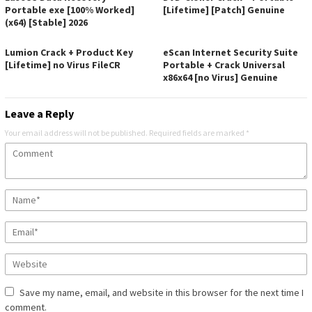
Portable exe [100% Worked]
[Lifetime] [Patch] Genuine
(x64) [Stable] 2026
Lumion Crack + Product Key
eScan Internet Security Suite
[Lifetime] no Virus FileCR
Portable + Crack Universal
x86x64 [no Virus] Genuine
Leave a Reply
Your email address will not be published.
Required fields are marked
*
Save my name, email, and website in this browser for the next time I
comment.