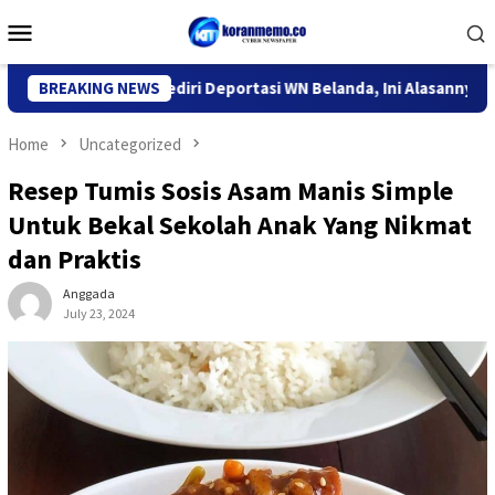
Skip
Mobile
to
Menu
content
or Imigrasi Kediri Deportasi WN Belanda, Ini Alasannya
BREAKING NEWS
9 
Home
Uncategorized
Resep Tumis Sosis Asam Manis Simple
Untuk Bekal Sekolah Anak Yang Nikmat
dan Praktis
Anggada
July 23, 2024