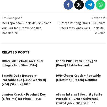
Post
Previous post
Next post
Mengapa Anak Tidak Mau Sekolah?
8 Peran Penting Orang Tua Dalam
navigation
Yuk Cari Tahu Penyebab Dari
Mengatasi Anak Yang Tidak Mau
Masalah Ini!
Sekolah
RELATED POSTS
Office 2016 v16.89 no Cloud
Xshell Plus Crack + Keygen
Integration Slim {Yify}
[Final] Stable Instant
EaseUS Data Recovery
DVD-Cloner Crack + Portable
Portable exe [100% Worked]
[Lifetime] [Patch] Genuine
(x64) [Stable] 2026
Lumion Crack + Product Key
eScan Internet Security Suite
[Lifetime] no Virus FileCR
Portable + Crack Universal
x86x64 [no Virus] Genuine