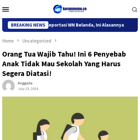
Skip
Mobile
to
Menu
content
igrasi Kediri Deportasi WN Belanda, Ini Alasannya
BREAKING NEWS
9 Desa
Home
Uncategorized
Orang Tua Wajib Tahu! Ini 6 Penyebab
Anak Tidak Mau Sekolah Yang Harus
Segera Diatasi!
Anggada
July 23, 2024