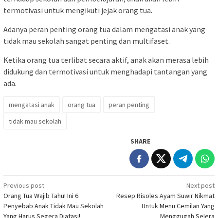
termotivasi untuk mengikuti jejak orang tua.
Adanya peran penting orang tua dalam mengatasi anak yang
tidak mau sekolah sangat penting dan multifaset.
Ketika orang tua terlibat secara aktif, anak akan merasa lebih
didukung dan termotivasi untuk menghadapi tantangan yang
ada.
mengatasi anak
orang tua
peran penting
tidak mau sekolah
SHARE
Post
Previous post
Next post
Orang Tua Wajib Tahu! Ini 6
Resep Risoles Ayam Suwir Nikmat
navigation
Penyebab Anak Tidak Mau Sekolah
Untuk Menu Cemilan Yang
Yang Harus Segera Diatasi!
Menggugah Selera