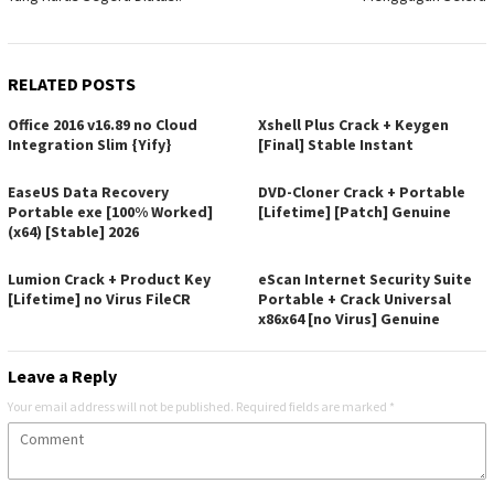
RELATED POSTS
Office 2016 v16.89 no Cloud
Xshell Plus Crack + Keygen
Integration Slim {Yify}
[Final] Stable Instant
EaseUS Data Recovery
DVD-Cloner Crack + Portable
Portable exe [100% Worked]
[Lifetime] [Patch] Genuine
(x64) [Stable] 2026
Lumion Crack + Product Key
eScan Internet Security Suite
[Lifetime] no Virus FileCR
Portable + Crack Universal
x86x64 [no Virus] Genuine
Leave a Reply
Your email address will not be published.
Required fields are marked
*