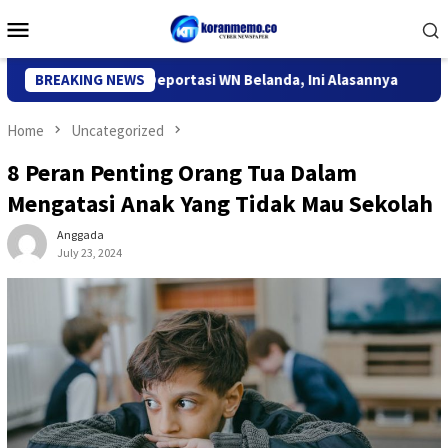
Skip
Mobile
to
Menu
content
igrasi Kediri Deportasi WN Belanda, Ini Alasannya
BREAKING NEWS
9 Desa 
Home
Uncategorized
8 Peran Penting Orang Tua Dalam
Mengatasi Anak Yang Tidak Mau Sekolah
Anggada
July 23, 2024