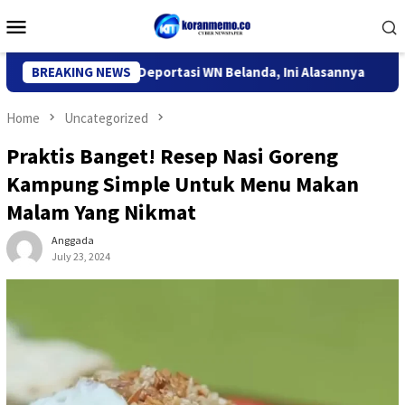
Skip
Mobile
to
Menu
content
migrasi Kediri Deportasi WN Belanda, Ini Alasannya
BREAKING NEWS
9 Des
Home
Uncategorized
Praktis Banget! Resep Nasi Goreng
Kampung Simple Untuk Menu Makan
Malam Yang Nikmat
Anggada
July 23, 2024