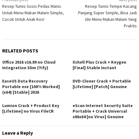
Post
Resep Tumis Sosis Pedas Manis
Resep Tumis Tempe Kacang
navigation
Untuk Menu Makan Malam Simple,
Panjang Super Simple, Bisa Jadi
Cocok Untuk Anak Kos!
Ide Menu Makan Malam Yang
Praktis
RELATED POSTS
Office 2016 v16.89 no Cloud
Xshell Plus Crack + Keygen
Integration Slim {Yify}
[Final] Stable Instant
EaseUS Data Recovery
DVD-Cloner Crack + Portable
Portable exe [100% Worked]
[Lifetime] [Patch] Genuine
(x64) [Stable] 2026
Lumion Crack + Product Key
eScan Internet Security Suite
[Lifetime] no Virus FileCR
Portable + Crack Universal
x86x64 [no Virus] Genuine
Leave a Reply