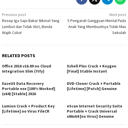
Post
Previous post
Next post
Resep Iga Sapi Bakar Nikmat Yang
5 Pengaruh Gangguan Mental Pada
navigation
Lembut dan Tidak Alot, Bunda
Anak Yang Membuatnya Tidak Mau
Wajib Coba!
Sekolah
RELATED POSTS
Office 2016 v16.89 no Cloud
Xshell Plus Crack + Keygen
Integration Slim {Yify}
[Final] Stable Instant
EaseUS Data Recovery
DVD-Cloner Crack + Portable
Portable exe [100% Worked]
[Lifetime] [Patch] Genuine
(x64) [Stable] 2026
Lumion Crack + Product Key
eScan Internet Security Suite
[Lifetime] no Virus FileCR
Portable + Crack Universal
x86x64 [no Virus] Genuine