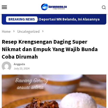
Skip
Mobile
to
Menu
content
migrasi Kediri Deportasi WN Belanda, Ini Alasannya
BREAKING NEWS
9 Des
Home
Uncategorized
Resep Krengsengan Daging Super
Nikmat dan Empuk Yang Wajib Bunda
Coba Dirumah
Anggada
July 23, 2024