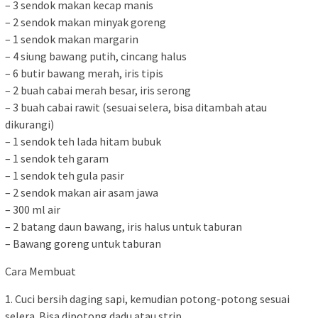
– 3 sendok makan kecap manis
– 2 sendok makan minyak goreng
– 1 sendok makan margarin
– 4 siung bawang putih, cincang halus
– 6 butir bawang merah, iris tipis
– 2 buah cabai merah besar, iris serong
– 3 buah cabai rawit (sesuai selera, bisa ditambah atau
dikurangi)
– 1 sendok teh lada hitam bubuk
– 1 sendok teh garam
– 1 sendok teh gula pasir
– 2 sendok makan air asam jawa
– 300 ml air
– 2 batang daun bawang, iris halus untuk taburan
– Bawang goreng untuk taburan
Cara Membuat
1. Cuci bersih daging sapi, kemudian potong-potong sesuai
selera. Bisa dipotong dadu atau strip.