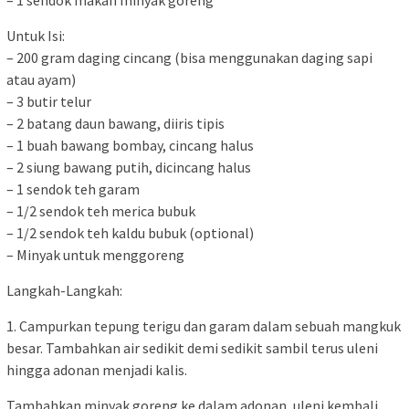
– 1 sendok makan minyak goreng
Untuk Isi:
– 200 gram daging cincang (bisa menggunakan daging sapi
atau ayam)
– 3 butir telur
– 2 batang daun bawang, diiris tipis
– 1 buah bawang bombay, cincang halus
– 2 siung bawang putih, dicincang halus
– 1 sendok teh garam
– 1/2 sendok teh merica bubuk
– 1/2 sendok teh kaldu bubuk (optional)
– Minyak untuk menggoreng
Langkah-Langkah:
1. Campurkan tepung terigu dan garam dalam sebuah mangkuk
besar. Tambahkan air sedikit demi sedikit sambil terus uleni
hingga adonan menjadi kalis.
Tambahkan minyak goreng ke dalam adonan, uleni kembali