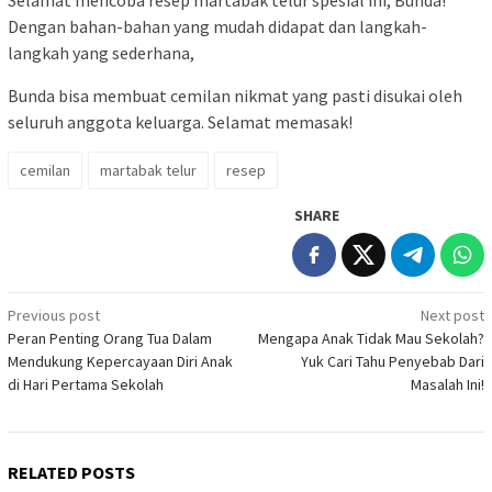
Selamat mencoba resep martabak telur spesial ini, Bunda!
Dengan bahan-bahan yang mudah didapat dan langkah-
langkah yang sederhana,
Bunda bisa membuat cemilan nikmat yang pasti disukai oleh
seluruh anggota keluarga. Selamat memasak!
cemilan
martabak telur
resep
SHARE
Post
Previous post
Next post
Peran Penting Orang Tua Dalam
Mengapa Anak Tidak Mau Sekolah?
navigation
Mendukung Kepercayaan Diri Anak
Yuk Cari Tahu Penyebab Dari
di Hari Pertama Sekolah
Masalah Ini!
RELATED POSTS