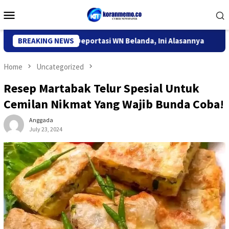
Skip
Mobile
to
Menu
content
grasi Kediri Deportasi WN Belanda, Ini Alasannya
BREAKING NEWS
9 Desa 
Home
Uncategorized
Resep Martabak Telur Spesial Untuk
Cemilan Nikmat Yang Wajib Bunda Coba!
Anggada
July 23, 2024