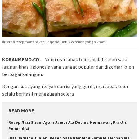
Ilustrasi resep martabak telur spesial untuk cemilan yang nikmat
KORANMEMO.CO –
Menu martabak telur adalah salah satu
jajanan khas Indonesia yang sangat populer dan digemari oleh
berbagai kalangan.
Dengan kulit yang renyah dan isi yang gurih, martabak telur
selalu berhasil menggugah selera.
READ MORE
Resep Nasi Siram Ayam Jamur Ala Devina Hermawan, Praktis
Penuh Gizi
Bisa Jadi Ide Jualan, Resep Sate Kambing Sambal Taichan Ala