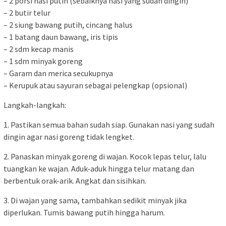
– 2 porsi nasi putih (sebaiknya nasi yang sudah dingin)
– 2 butir telur
– 2 siung bawang putih, cincang halus
– 1 batang daun bawang, iris tipis
– 2 sdm kecap manis
– 1 sdm minyak goreng
– Garam dan merica secukupnya
– Kerupuk atau sayuran sebagai pelengkap (opsional)
Langkah-langkah:
1. Pastikan semua bahan sudah siap. Gunakan nasi yang sudah
dingin agar nasi goreng tidak lengket.
2. Panaskan minyak goreng di wajan. Kocok lepas telur, lalu
tuangkan ke wajan. Aduk-aduk hingga telur matang dan
berbentuk orak-arik. Angkat dan sisihkan.
3. Di wajan yang sama, tambahkan sedikit minyak jika
diperlukan. Tumis bawang putih hingga harum.