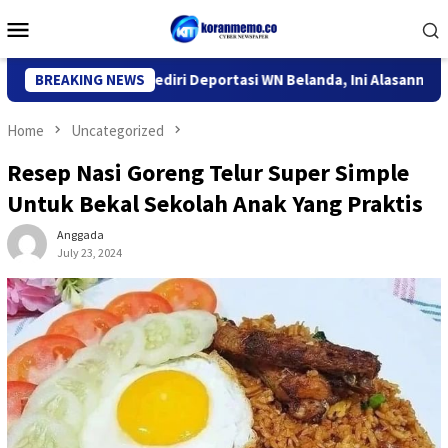
Skip
Mobile
to
Menu
content
tor Imigrasi Kediri Deportasi WN Belanda, Ini Alasannya
BREAKING NEWS
9
Home
Uncategorized
Resep Nasi Goreng Telur Super Simple
Untuk Bekal Sekolah Anak Yang Praktis
Anggada
July 23, 2024