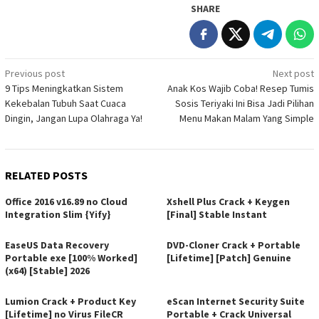
SHARE
Post
Previous post
Next post
9 Tips Meningkatkan Sistem
Anak Kos Wajib Coba! Resep Tumis
navigation
Kekebalan Tubuh Saat Cuaca
Sosis Teriyaki Ini Bisa Jadi Pilihan
Dingin, Jangan Lupa Olahraga Ya!
Menu Makan Malam Yang Simple
RELATED POSTS
Office 2016 v16.89 no Cloud
Xshell Plus Crack + Keygen
Integration Slim {Yify}
[Final] Stable Instant
EaseUS Data Recovery
DVD-Cloner Crack + Portable
Portable exe [100% Worked]
[Lifetime] [Patch] Genuine
(x64) [Stable] 2026
Lumion Crack + Product Key
eScan Internet Security Suite
[Lifetime] no Virus FileCR
Portable + Crack Universal