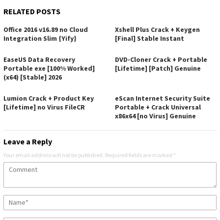
RELATED POSTS
Office 2016 v16.89 no Cloud
Xshell Plus Crack + Keygen
Integration Slim {Yify}
[Final] Stable Instant
EaseUS Data Recovery
DVD-Cloner Crack + Portable
Portable exe [100% Worked]
[Lifetime] [Patch] Genuine
(x64) [Stable] 2026
Lumion Crack + Product Key
eScan Internet Security Suite
[Lifetime] no Virus FileCR
Portable + Crack Universal
x86x64 [no Virus] Genuine
Leave a Reply
Your email address will not be published.
Required fields are marked
*