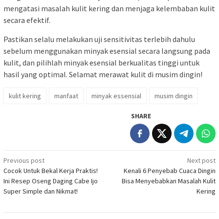
mengatasi masalah kulit kering dan menjaga kelembaban kulit
secara efektif.
Pastikan selalu melakukan uji sensitivitas terlebih dahulu
sebelum menggunakan minyak esensial secara langsung pada
kulit, dan pilihlah minyak esensial berkualitas tinggi untuk
hasil yang optimal. Selamat merawat kulit di musim dingin!
kulit kering
manfaat
minyak essensial
musim dingin
SHARE
Post
Previous post
Next post
Cocok Untuk Bekal Kerja Praktis!
Kenali 6 Penyebab Cuaca Dingin
navigation
Ini Resep Oseng Daging Cabe Ijo
Bisa Menyebabkan Masalah Kulit
Super Simple dan Nikmat!
Kering