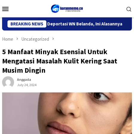
Skip
Mobile
to
Menu
content
migrasi Kediri Deportasi WN Belanda, Ini Alasannya
BREAKING NEWS
9 Des
Home
Uncategorized
5 Manfaat Minyak Esensial Untuk
Mengatasi Masalah Kulit Kering Saat
Musim Dingin
Anggada
July 24, 2024