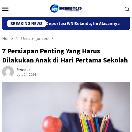
Skip
Mobile
to
Menu
content
migrasi Kediri Deportasi WN Belanda, Ini Alasannya
BREAKING NEWS
9 Desa
Home
Uncategorized
7 Persiapan Penting Yang Harus
Dilakukan Anak di Hari Pertama Sekolah
Anggada
July 24, 2024