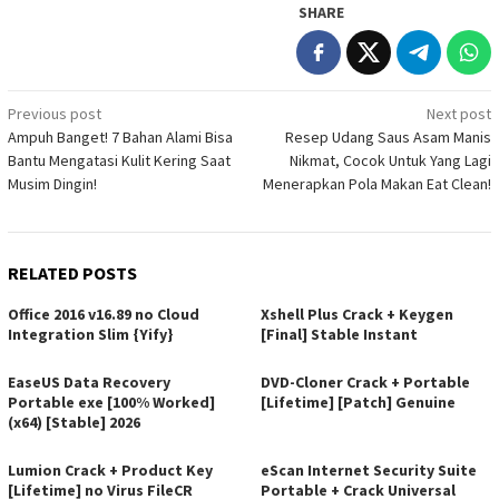
SHARE
Post
Previous post
Next post
Ampuh Banget! 7 Bahan Alami Bisa
Resep Udang Saus Asam Manis
navigation
Bantu Mengatasi Kulit Kering Saat
Nikmat, Cocok Untuk Yang Lagi
Musim Dingin!
Menerapkan Pola Makan Eat Clean!
RELATED POSTS
Office 2016 v16.89 no Cloud
Xshell Plus Crack + Keygen
Integration Slim {Yify}
[Final] Stable Instant
EaseUS Data Recovery
DVD-Cloner Crack + Portable
Portable exe [100% Worked]
[Lifetime] [Patch] Genuine
(x64) [Stable] 2026
Lumion Crack + Product Key
eScan Internet Security Suite
[Lifetime] no Virus FileCR
Portable + Crack Universal