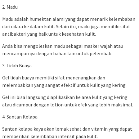
2. Madu
Madu adalah humektan alami yang dapat menarik kelembaban
dari udara ke dalam kulit. Selain itu, madu juga memiliki sifat
antibakteri yang baik untuk kesehatan kulit.
Anda bisa mengoleskan madu sebagai masker wajah atau
mencampurnya dengan bahan lain untuk pelembab.
3. Lidah Buaya
Gel lidah buaya memiliki sifat menenangkan dan
melembabkan yang sangat efektif untuk kulit yang kering.
Gel ini bisa langsung diaplikasikan ke area kulit yang kering
atau dicampur dengan lotion untuk efek yang lebih maksimal.
4. Santan Kelapa
Santan kelapa kaya akan lemak sehat dan vitamin yang dapat
memberikan kelembaban intensif pada kulit.