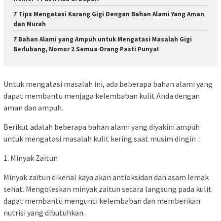
7 Tips Mengatasi Karang Gigi Dengan Bahan Alami Yang Aman
dan Murah
7 Bahan Alami yang Ampuh untuk Mengatasi Masalah Gigi
Berlubang, Nomor 2 Semua Orang Pasti Punya!
Untuk mengatasi masalah ini, ada beberapa bahan alami yang
dapat membantu menjaga kelembaban kulit Anda dengan
aman dan ampuh.
Berikut adalah beberapa bahan alami yang diyakini ampuh
untuk mengatasi masalah kulit kering saat musim dingin :
1. Minyak Zaitun
Minyak zaitun dikenal kaya akan antioksidan dan asam lemak
sehat. Mengoleskan minyak zaitun secara langsung pada kulit
dapat membantu mengunci kelembaban dan memberikan
nutrisi yang dibutuhkan.