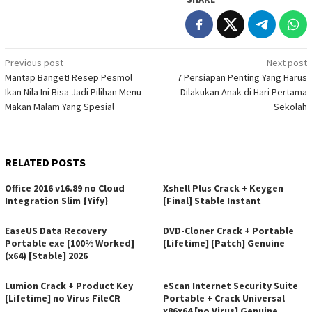
Post
Previous post
Next post
Mantap Banget! Resep Pesmol
7 Persiapan Penting Yang Harus
navigation
Ikan Nila Ini Bisa Jadi Pilihan Menu
Dilakukan Anak di Hari Pertama
Makan Malam Yang Spesial
Sekolah
RELATED POSTS
Office 2016 v16.89 no Cloud
Xshell Plus Crack + Keygen
Integration Slim {Yify}
[Final] Stable Instant
EaseUS Data Recovery
DVD-Cloner Crack + Portable
Portable exe [100% Worked]
[Lifetime] [Patch] Genuine
(x64) [Stable] 2026
Lumion Crack + Product Key
eScan Internet Security Suite
[Lifetime] no Virus FileCR
Portable + Crack Universal
x86x64 [no Virus] Genuine