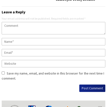
Leave a Reply
Your email address will not be published.
Required fields are marked
*
Save my name, email, and website in this browser for the next time I
comment.