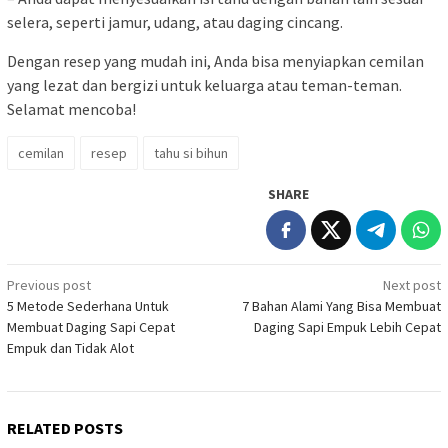
selera, seperti jamur, udang, atau daging cincang.
Dengan resep yang mudah ini, Anda bisa menyiapkan cemilan
yang lezat dan bergizi untuk keluarga atau teman-teman.
Selamat mencoba!
cemilan
resep
tahu si bihun
SHARE
Post
Previous post
Next post
5 Metode Sederhana Untuk
7 Bahan Alami Yang Bisa Membuat
navigation
Membuat Daging Sapi Cepat
Daging Sapi Empuk Lebih Cepat
Empuk dan Tidak Alot
RELATED POSTS