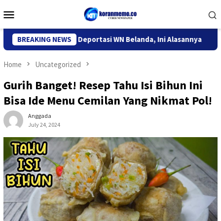
Skip
Mobile
to
Menu
content
migrasi Kediri Deportasi WN Belanda, Ini Alasannya
BREAKING NEWS
9 Des
Home
Uncategorized
Gurih Banget! Resep Tahu Isi Bihun Ini
Bisa Ide Menu Cemilan Yang Nikmat Pol!
Anggada
July 24, 2024