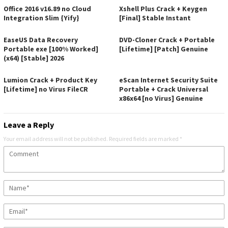
Office 2016 v16.89 no Cloud
Xshell Plus Crack + Keygen
Integration Slim {Yify}
[Final] Stable Instant
EaseUS Data Recovery
DVD-Cloner Crack + Portable
Portable exe [100% Worked]
[Lifetime] [Patch] Genuine
(x64) [Stable] 2026
Lumion Crack + Product Key
eScan Internet Security Suite
[Lifetime] no Virus FileCR
Portable + Crack Universal
x86x64 [no Virus] Genuine
Leave a Reply
Your email address will not be published.
Required fields are marked
*