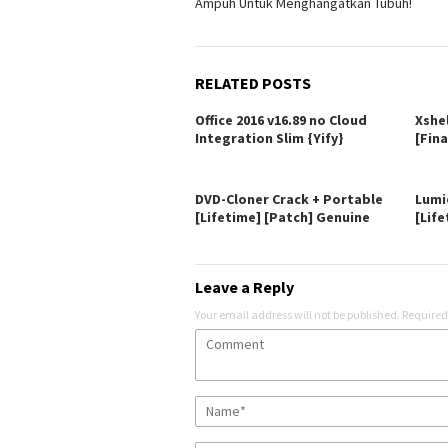
Ampuh Untuk Menghangatkan Tubuh!
RELATED POSTS
Office 2016 v16.89 no Cloud
Xshe
Integration Slim {Yify}
[Fina
DVD-Cloner Crack + Portable
Lumi
[Lifetime] [Patch] Genuine
[Life
Leave a Reply
Your email address will not be published.
Required