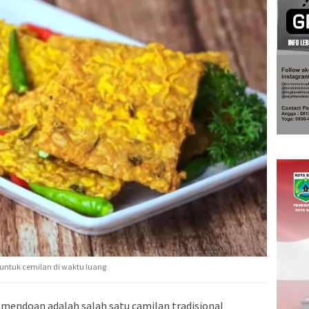
 untuk cemilan di waktu luang
mendoan adalah salah satu camilan tradisional