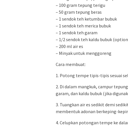
– 100 gram tepung terigu
– 50 gram tepung beras
– 1 sendok teh ketumbar bubuk
– 1 sendok teh merica bubuk
– 1 sendok teh garam
– 1/2 sendok teh kaldu bubuk (option
– 200 ml air es
– Minyak untuk menggoreng
Cara membuat:
1. Potong tempe tipis-tipis sesuai se
2. Di dalam mangkuk, campur tepung 
garam, dan kaldu bubuk (jika digunak
3. Tuangkan air es sedikit demi sedi
membentuk adonan berkeping-keping
4. Celupkan potongan tempe ke dala