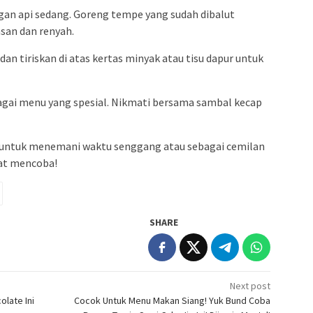
gan api sedang. Goreng tempe yang sudah dibalut
san dan renyah.
n tiriskan di atas kertas minyak atau tisu dapur untuk
agai menu yang spesial. Nikmati bersama sambal kecap
 untuk menemani waktu senggang atau sebagai cemilan
at mencoba!
SHARE
Next post
late Ini
Cocok Untuk Menu Makan Siang! Yuk Bund Coba