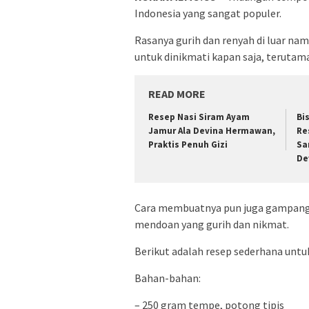
Indonesia yang sangat populer.
Rasanya gurih dan renyah di luar n
untuk dinikmati kapan saja, terutam
READ MORE
Resep Nasi Siram Ayam
Bi
Jamur Ala Devina Hermawan,
Re
Praktis Penuh Gizi
Sa
De
Cara membuatnya pun juga gampang 
mendoan yang gurih dan nikmat.
Berikut adalah resep sederhana unt
Bahan-bahan:
– 250 gram tempe, potong tipis