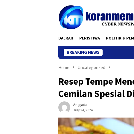
Skip
to
content
DAERAH
PERISTIWA
POLITIK & PE
BREAKING NEWS
Home
Uncategorized
Resep Tempe Men
Cemilan Spesial 
Anggada
July 24, 2024