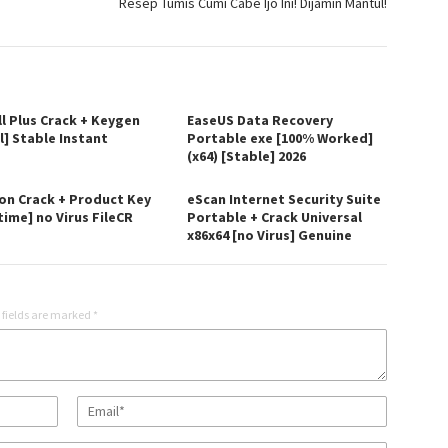
Resep Tumis Cumi Cabe Ijo Ini! Dijamin Mantul!
ll Plus Crack + Keygen
EaseUS Data Recovery
l] Stable Instant
Portable exe [100% Worked]
(x64) [Stable] 2026
on Crack + Product Key
eScan Internet Security Suite
time] no Virus FileCR
Portable + Crack Universal
x86x64 [no Virus] Genuine
 fields are marked
*