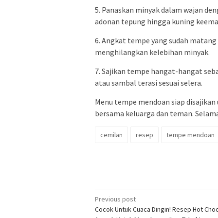
5. Panaskan minyak dalam wajan den
adonan tepung hingga kuning keema
6. Angkat tempe yang sudah matang da
menghilangkan kelebihan minyak.
7. Sajikan tempe hangat-hangat seb
atau sambal terasi sesuai selera.
Menu tempe mendoan siap disajikan
bersama keluarga dan teman. Selam
cemilan
resep
tempe mendoan
Post
Previous post
Cocok Untuk Cuaca Dingin! Resep Hot Choco
navigation