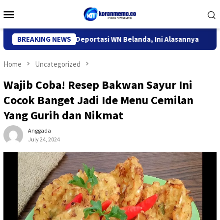
Skip
Mobile
to
Menu
content
migrasi Kediri Deportasi WN Belanda, Ini Alasannya
BREAKING NEWS
9 Des
Home
Uncategorized
Wajib Coba! Resep Bakwan Sayur Ini
Cocok Banget Jadi Ide Menu Cemilan
Yang Gurih dan Nikmat
Anggada
July 24, 2024