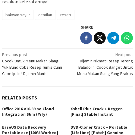
rasakan kelezatannya!
bakwan sayur
cemilan
resep
SHARE
Post
Previous post
Next post
Cocok Untuk Menu Makan Siang!
Dijamin Nikmat! Resep Terong
navigation
Yuk Bund Coba Resep Tumis Cumi
Balado Ini Cocok Banget Untuk
Cabe Ijo Ini! Dijamin Mantul!
Menu Makan Siang Yang Praktis
RELATED POSTS
Office 2016 v16.89 no Cloud
Xshell Plus Crack + Keygen
Integration Slim {Yify}
[Final] Stable Instant
EaseUS Data Recovery
DVD-Cloner Crack + Portable
Portable exe [100% Worked]
[Lifetime] [Patch] Genuine