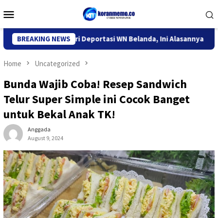
Skip
Mobile
to
Menu
content
or Imigrasi Kediri Deportasi WN Belanda, Ini Alasannya
BREAKING NEWS
9 
Home
Uncategorized
Bunda Wajib Coba! Resep Sandwich
Telur Super Simple ini Cocok Banget
untuk Bekal Anak TK!
Anggada
August 9, 2024