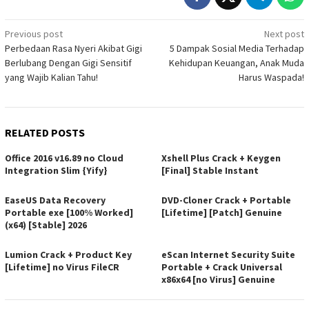
Post
Previous post
Next post
Perbedaan Rasa Nyeri Akibat Gigi
5 Dampak Sosial Media Terhadap
navigation
Berlubang Dengan Gigi Sensitif
Kehidupan Keuangan, Anak Muda
yang Wajib Kalian Tahu!
Harus Waspada!
RELATED POSTS
Office 2016 v16.89 no Cloud
Xshell Plus Crack + Keygen
Integration Slim {Yify}
[Final] Stable Instant
EaseUS Data Recovery
DVD-Cloner Crack + Portable
Portable exe [100% Worked]
[Lifetime] [Patch] Genuine
(x64) [Stable] 2026
Lumion Crack + Product Key
eScan Internet Security Suite
[Lifetime] no Virus FileCR
Portable + Crack Universal
x86x64 [no Virus] Genuine