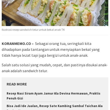
Ilustrasi resep sandwich telur untuk bekal anak TK
KORANMEMO.CO –
Sebagai orang tua, seringkali kita
dihadapkan pada tantangan untuk menyiapkan bekal yang
tidak hanya lezat tapi juga bergizi untuk anak-anak.
Salah satu solusi yang mudah, cepat, dan pastinya disukai anak-
anak adalah sandwich telur.
READ MORE
Resep Nasi Siram Ayam Jamur Ala Devina Hermawan, Praktis
Penuh Gizi
Bisa Jadi Ide Jualan, Resep Sate Kambing Sambal Taichan Ala