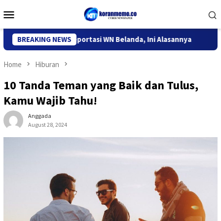
Skip
Mobile
to
Menu
content
si Kediri Deportasi WN Belanda, Ini Alasannya
BREAKING NEWS
9 Desa di 
Home
Hiburan
10 Tanda Teman yang Baik dan Tulus,
Kamu Wajib Tahu!
Anggada
August 28, 2024