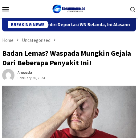
Skip
Mobile
to
Menu
content
tor Imigrasi Kediri Deportasi WN Belanda, Ini Alasannya
BREAKING NEWS
9
Home
Uncategorized
Badan Lemas? Waspada Mungkin Gejala
Dari Beberapa Penyakit Ini!
Anggada
February 20, 2024