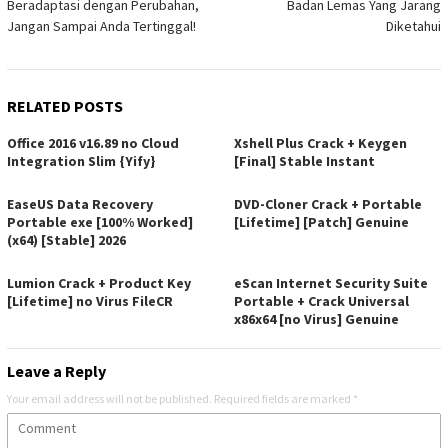
Beradaptasi dengan Perubahan,
Badan Lemas Yang Jarang
Jangan Sampai Anda Tertinggal!
Diketahui
RELATED POSTS
Office 2016 v16.89 no Cloud
Xshell Plus Crack + Keygen
Integration Slim {Yify}
[Final] Stable Instant
EaseUS Data Recovery
DVD-Cloner Crack + Portable
Portable exe [100% Worked]
[Lifetime] [Patch] Genuine
(x64) [Stable] 2026
Lumion Crack + Product Key
eScan Internet Security Suite
[Lifetime] no Virus FileCR
Portable + Crack Universal
x86x64 [no Virus] Genuine
Leave a Reply
Your email address will not be published.
Required fields are marked
*