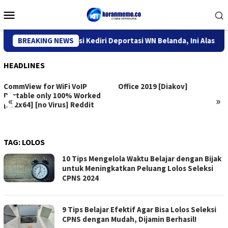
Skip
Mobile
to
Menu
content
Kantor Imigrasi Kediri Deportasi WN Belanda, Ini Alasannya
BREAKING NEWS
HEADLINES
CommView for WiFi VoIP
Office 2019 [Diakov]
Portable only 100% Worked
«
»
[x32x64] [no Virus] Reddit
TAG:
LOLOS
10 Tips Mengelola Waktu Belajar dengan Bijak
untuk Meningkatkan Peluang Lolos Seleksi
CPNS 2024
9 Tips Belajar Efektif Agar Bisa Lolos Seleksi
CPNS dengan Mudah, Dijamin Berhasil!