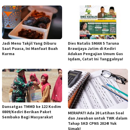
Jadi Menu Takjil Yang Diburu
Dies Natalis SMAN 5 Taruna
Saat Puasa, Ini Manfaat Buah
Brawijaya Jatim di Kediri
Kurma
Adakan Pengajian Umum Gus
Iqdam, Catat Ini Tanggalnya!
Dansatgas TMMD ke 122 Kodim
0809/Kediri Berikan Paket
MERAPAT! Ada 20 Latihan Soal
Sembako Bagi Masyarakat
dan Jawaban untuk TWK dalam
Tahap SKD CPNS 2024! Yuk
Simak!