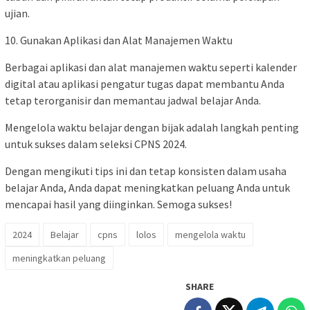
ujian.
10. Gunakan Aplikasi dan Alat Manajemen Waktu
Berbagai aplikasi dan alat manajemen waktu seperti kalender
digital atau aplikasi pengatur tugas dapat membantu Anda
tetap terorganisir dan memantau jadwal belajar Anda.
Mengelola waktu belajar dengan bijak adalah langkah penting
untuk sukses dalam seleksi CPNS 2024.
Dengan mengikuti tips ini dan tetap konsisten dalam usaha
belajar Anda, Anda dapat meningkatkan peluang Anda untuk
mencapai hasil yang diinginkan. Semoga sukses!
2024
Belajar
cpns
lolos
mengelola waktu
meningkatkan peluang
SHARE