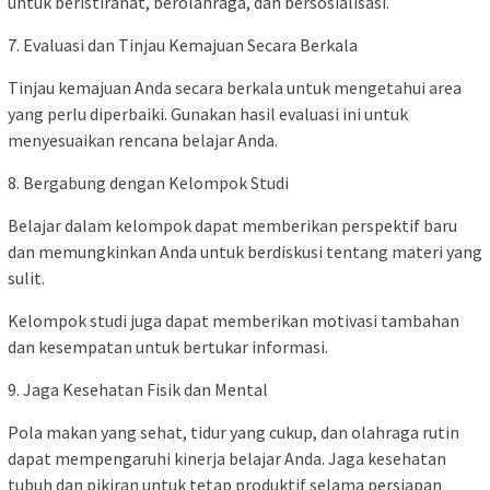
untuk beristirahat, berolahraga, dan bersosialisasi.
7. Evaluasi dan Tinjau Kemajuan Secara Berkala
Tinjau kemajuan Anda secara berkala untuk mengetahui area
yang perlu diperbaiki. Gunakan hasil evaluasi ini untuk
menyesuaikan rencana belajar Anda.
8. Bergabung dengan Kelompok Studi
Belajar dalam kelompok dapat memberikan perspektif baru
dan memungkinkan Anda untuk berdiskusi tentang materi yang
sulit.
Kelompok studi juga dapat memberikan motivasi tambahan
dan kesempatan untuk bertukar informasi.
9. Jaga Kesehatan Fisik dan Mental
Pola makan yang sehat, tidur yang cukup, dan olahraga rutin
dapat mempengaruhi kinerja belajar Anda. Jaga kesehatan
tubuh dan pikiran untuk tetap produktif selama persiapan