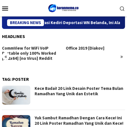
Skip
Mobile
to
Menu
content
Kantor Imigrasi Kediri Deportasi WN Belanda, Ini Alasannya
BREAKING NEWS
HEADLINES
CommView for WiFi VoIP
Office 2019 [Diakov]
Portable only 100% Worked
«
»
[x32x64] [no Virus] Reddit
TAG:
POSTER
Kece Badai! 20 Link Desain Poster Tema Bulan
Ramadhan Yang Unik dan Estetik
Yuk Sambut Ramadhan Dengan Cara Kece! Ini
20 Link Poster Ramadhan Yang Unik dan Kece!