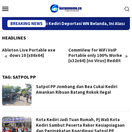
Skip
Mobile
to
Menu
content
Kantor Imigrasi Kediri Deportasi WN Belanda, Ini Alasannya
BREAKING NEWS
HEADLINES
Ableton Live Portable exe
CommView for WiFi VoIP
«
»
Windows 10 [x86x64]
Portable only 100% Worked
[x32x64] [no Virus] Reddit
TAG:
SATPOL PP
Satpol PP Jombang dan Bea Cukai Kediri
Amankan Ribuan Batang Rokok Ilegal
Kota Kediri Jadi Tuan Rumah, Pj Wali Kota
Kediri Sambut Peserta Rakor Kesiapsiagaan
dan Peningkatan Koordinasi Satpol PP