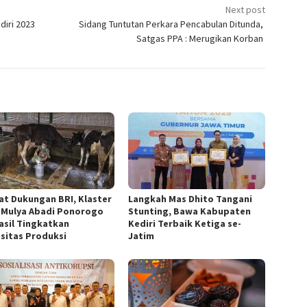
Next post
diri 2023
Sidang Tuntutan Perkara Pencabulan Ditunda,
Satgas PPA : Merugikan Korban
at Dukungan BRI, Klaster
Langkah Mas Dhito Tangani
 Mulya Abadi Ponorogo
Stunting, Bawa Kabupaten
asil Tingkatkan
Kediri Terbaik Ketiga se-
sitas Produksi
Jatim