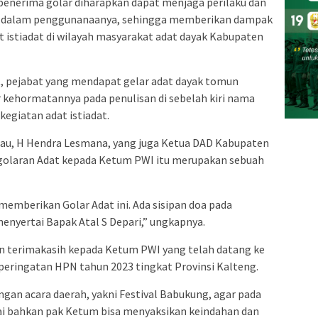
 penerima golar diharapkan dapat menjaga perilaku dan
b dalam penggunanaanya, sehingga memberikan dampak
 istiadat di wilayah masyarakat adat dayak Kabupaten
, pejabat yang mendapat gelar adat dayak tomun
kehormatannya pada penulisan di sebelah kiri nama
egiatan adat istiadat.
u, H Hendra Lesmana, yang juga Ketua DAD Kabupaten
laran Adat kepada Ketum PWI itu merupakan sebuah
berikan Golar Adat ini. Ada sisipan doa pada
enyertai Bapak Atal S Depari,” ungkapnya.
 terimakasih kepada Ketum PWI yang telah datang ke
ringatan HPN tahun 2023 tingkat Provinsi Kalteng.
ngan acara daerah, yakni Festival Babukung, agar pada
ai bahkan pak Ketum bisa menyaksikan keindahan dan