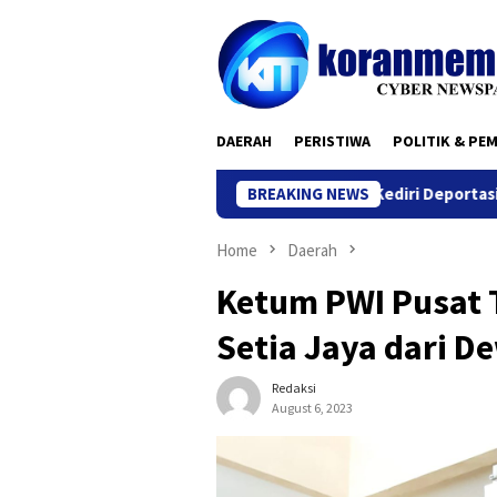
Skip
to
content
DAERAH
PERISTIWA
POLITIK & PE
Kantor Imigrasi Kediri Deportasi WN Belanda, I
BREAKING NEWS
Home
Daerah
Ketum PWI Pusat 
Setia Jaya dari D
Redaksi
August 6, 2023