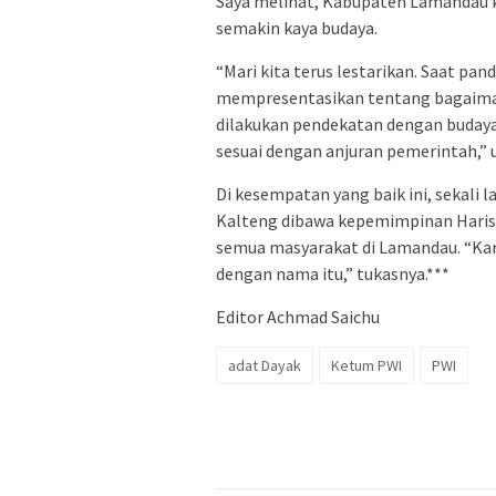
Saya melihat, Kabupaten Lamandau 
semakin kaya budaya.
“Mari kita terus lestarikan. Saat pan
mempresentasikan tentang bagaimana
dilakukan pendekatan dengan budaya
sesuai dengan anjuran pemerintah,” u
Di kesempatan yang baik ini, sekali
Kalteng dibawa kepemimpinan Haris
semua masyarakat di Lamandau. “Kare
dengan nama itu,” tukasnya.***
Editor Achmad Saichu
adat Dayak
Ketum PWI
PWI