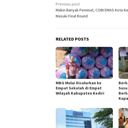
Post
Previous post
Makin Banyak Peminat, COIN EMAS Kota Ke
navigation
Masuki Final Round
RELATED POSTS
MBG Mulai Disalurkan ke
Berk
Empat Sekolah di Empat
Susu
Wilayah Kabupaten Kediri
Berh
Kapa