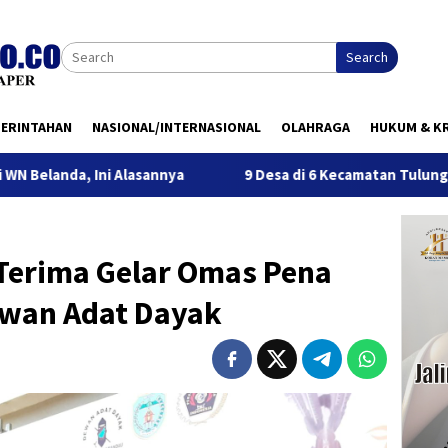
Search
MERINTAHAN
NASIONAL/INTERNASIONAL
OLAHRAGA
HUKUM & KR
ni Alasannya
9 Desa di 6 Kecamatan Tulungagung Alami K
Terima Gelar Omas Pena
ewan Adat Dayak