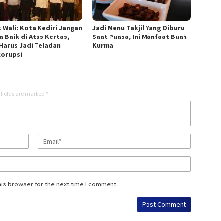
 Wali: Kota Kediri Jangan
Jadi Menu Takjil Yang Diburu
a Baik di Atas Kertas,
Saat Puasa, Ini Manfaat Buah
Harus Jadi Teladan
Kurma
korupsi
 fields are marked
*
his browser for the next time I comment.