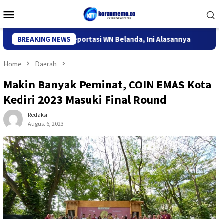
Skip
Mobile
to
Menu
content
asi Kediri Deportasi WN Belanda, Ini Alasannya
BREAKING NEWS
9 Desa di
Home
Daerah
Makin Banyak Peminat, COIN EMAS Kota
Kediri 2023 Masuki Final Round
Redaksi
August 6, 2023