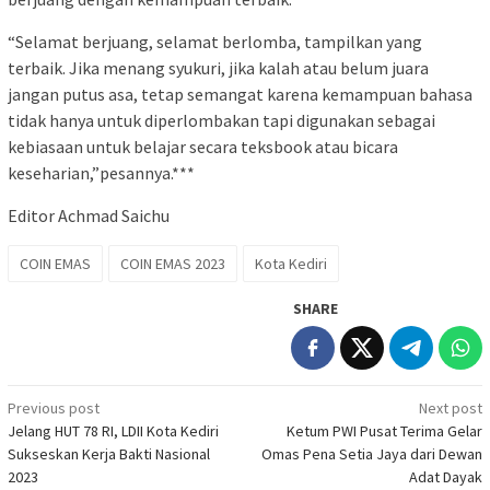
“Selamat berjuang, selamat berlomba, tampilkan yang
terbaik. Jika menang syukuri, jika kalah atau belum juara
jangan putus asa, tetap semangat karena kemampuan bahasa
tidak hanya untuk diperlombakan tapi digunakan sebagai
kebiasaan untuk belajar secara teksbook atau bicara
keseharian,”pesannya.***
Editor Achmad Saichu
COIN EMAS
COIN EMAS 2023
Kota Kediri
SHARE
Post
Previous post
Next post
Jelang HUT 78 RI, LDII Kota Kediri
Ketum PWI Pusat Terima Gelar
navigation
Sukseskan Kerja Bakti Nasional
Omas Pena Setia Jaya dari Dewan
2023
Adat Dayak