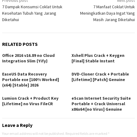
Post
Previous post
Next post
7 Dampak Konsumsi Coklat Untuk
7 Manfaat Coklat Untuk
navigation
Kesehatan Tubuh Yang Jarang
Meningkatkan Daya Ingat Yang
Diketahui
Masih Jarang Diketahui
RELATED POSTS
Office 2016 v16.89 no Cloud
Xshell Plus Crack + Keygen
Integration Slim {Yify}
[Final] Stable Instant
EaseUS Data Recovery
DVD-Cloner Crack + Portable
Portable exe [100% Worked]
[Lifetime] [Patch] Genuine
(x64) [Stable] 2026
Lumion Crack + Product Key
eScan Internet Security Suite
[Lifetime] no Virus FileCR
Portable + Crack Universal
x86x64 [no Virus] Genuine
Leave a Reply
Your email address will not be published.
Required fields are marked
*