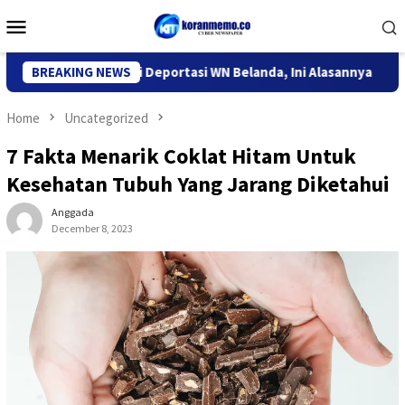
Skip
Mobile
to
Menu
content
Imigrasi Kediri Deportasi WN Belanda, Ini Alasannya
BREAKING NEWS
9 Des
Home
Uncategorized
7 Fakta Menarik Coklat Hitam Untuk
Kesehatan Tubuh Yang Jarang Diketahui
Anggada
December 8, 2023