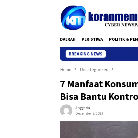
Skip
to
content
DAERAH
PERISTIWA
POLITIK & PE
BREAKING NEWS
Home
Uncategorized
7 Manfaat Konsums
Bisa Bantu Kontr
Anggada
December 8, 2023