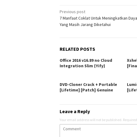
Post
Previous post
7 Manfaat Coklat Untuk Meningkatkan Daya
navigation
Yang Masih Jarang Diketahui
RELATED POSTS
Office 2016 v16.89 no Cloud
Xshe
Integration Slim {Yify}
[Fina
DVD-Cloner Crack + Portable
Lumi
[Lifetime] [Patch] Genuine
[Life
Leave a Reply
Your email address will not be published.
Required