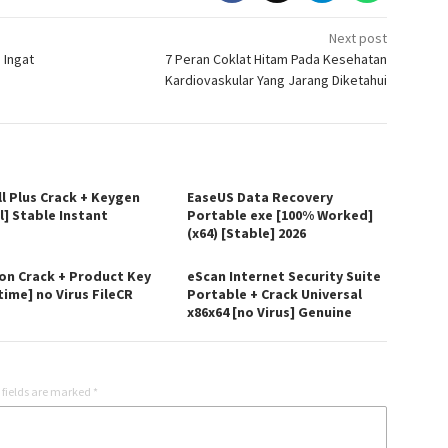
Next post
 Ingat
7 Peran Coklat Hitam Pada Kesehatan
Kardiovaskular Yang Jarang Diketahui
ll Plus Crack + Keygen
EaseUS Data Recovery
l] Stable Instant
Portable exe [100% Worked]
(x64) [Stable] 2026
on Crack + Product Key
eScan Internet Security Suite
time] no Virus FileCR
Portable + Crack Universal
x86x64 [no Virus] Genuine
 fields are marked
*