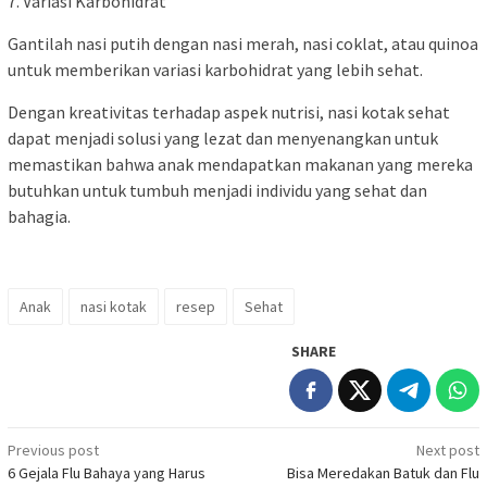
7. Variasi Karbohidrat
Gantilah nasi putih dengan nasi merah, nasi coklat, atau quinoa
untuk memberikan variasi karbohidrat yang lebih sehat.
Dengan kreativitas terhadap aspek nutrisi, nasi kotak sehat
dapat menjadi solusi yang lezat dan menyenangkan untuk
memastikan bahwa anak mendapatkan makanan yang mereka
butuhkan untuk tumbuh menjadi individu yang sehat dan
bahagia.
Anak
nasi kotak
resep
Sehat
SHARE
Post
Previous post
Next post
6 Gejala Flu Bahaya yang Harus
Bisa Meredakan Batuk dan Flu
navigation