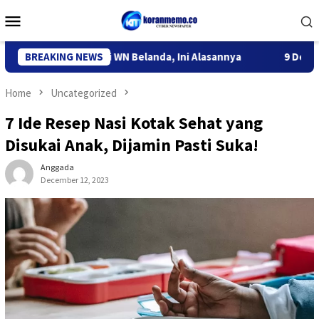
Skip
Mobile
to
Menu
content
diri Deportasi WN Belanda, Ini Alasannya
BREAKING NEWS
9 Desa di 6 Kec
Home
Uncategorized
7 Ide Resep Nasi Kotak Sehat yang
Disukai Anak, Dijamin Pasti Suka!
Anggada
December 12, 2023