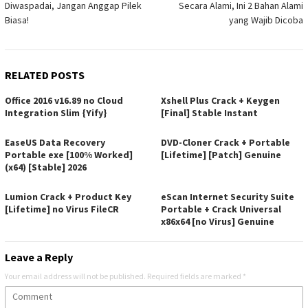
Diwaspadai, Jangan Anggap Pilek
Secara Alami, Ini 2 Bahan Alami
Biasa!
yang Wajib Dicoba
RELATED POSTS
Office 2016 v16.89 no Cloud
Xshell Plus Crack + Keygen
Integration Slim {Yify}
[Final] Stable Instant
EaseUS Data Recovery
DVD-Cloner Crack + Portable
Portable exe [100% Worked]
[Lifetime] [Patch] Genuine
(x64) [Stable] 2026
Lumion Crack + Product Key
eScan Internet Security Suite
[Lifetime] no Virus FileCR
Portable + Crack Universal
x86x64 [no Virus] Genuine
Leave a Reply
Your email address will not be published.
Required fields are marked
*