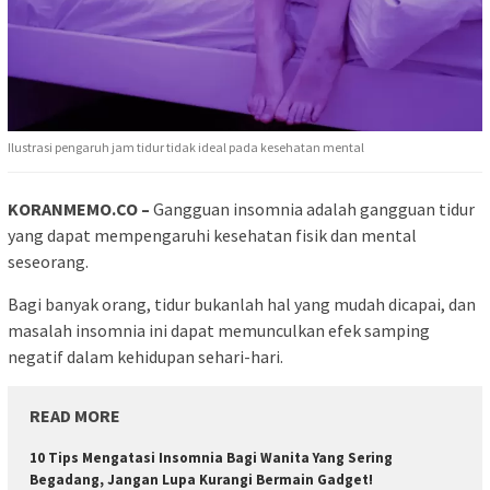
Ilustrasi pengaruh jam tidur tidak ideal pada kesehatan mental
KORANMEMO.CO –
Gangguan insomnia adalah gangguan tidur
yang dapat mempengaruhi kesehatan fisik dan mental
seseorang.
Bagi banyak orang, tidur bukanlah hal yang mudah dicapai, dan
masalah insomnia ini dapat memunculkan efek samping
negatif dalam kehidupan sehari-hari.
READ MORE
10 Tips Mengatasi Insomnia Bagi Wanita Yang Sering
Begadang, Jangan Lupa Kurangi Bermain Gadget!