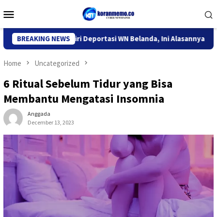
Skip
Mobile
to
Menu
content
 Imigrasi Kediri Deportasi WN Belanda, Ini Alasannya
BREAKING NEWS
9 D
Home
Uncategorized
6 Ritual Sebelum Tidur yang Bisa
Membantu Mengatasi Insomnia
Anggada
December 13, 2023