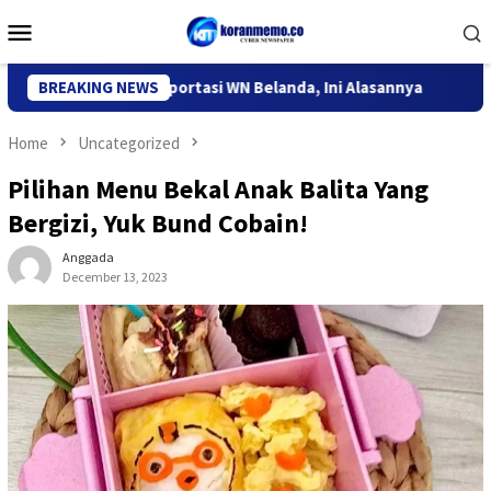
Skip
Mobile
to
Menu
content
asi Kediri Deportasi WN Belanda, Ini Alasannya
BREAKING NEWS
9 Desa di
Home
Uncategorized
Pilihan Menu Bekal Anak Balita Yang
Bergizi, Yuk Bund Cobain!
Anggada
December 13, 2023