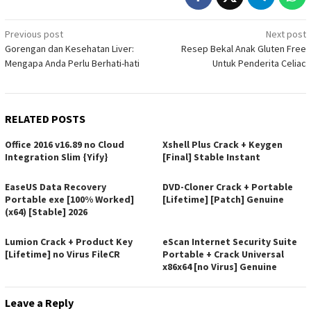
Post
Previous post
Next post
Gorengan dan Kesehatan Liver:
Resep Bekal Anak Gluten Free
navigation
Mengapa Anda Perlu Berhati-hati
Untuk Penderita Celiac
RELATED POSTS
Office 2016 v16.89 no Cloud
Xshell Plus Crack + Keygen
Integration Slim {Yify}
[Final] Stable Instant
EaseUS Data Recovery
DVD-Cloner Crack + Portable
Portable exe [100% Worked]
[Lifetime] [Patch] Genuine
(x64) [Stable] 2026
Lumion Crack + Product Key
eScan Internet Security Suite
[Lifetime] no Virus FileCR
Portable + Crack Universal
x86x64 [no Virus] Genuine
Leave a Reply