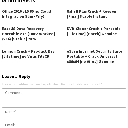
RELATED POSTS
Office 2016 v16.89 no Cloud
Xshell Plus Crack + Keygen
Integration Slim {Yify}
[Final] Stable Instant
EaseUS Data Recovery
DVD-Cloner Crack + Portable
Portable exe [100% Worked]
[Lifetime] [Patch] Genuine
(x64) [Stable] 2026
Lumion Crack + Product Key
eScan Internet Security Suite
[Lifetime] no Virus FileCR
Portable + Crack Universal
x86x64 [no Virus] Genuine
Leave a Reply
Your email address will not be published.
Required fields are marked
*