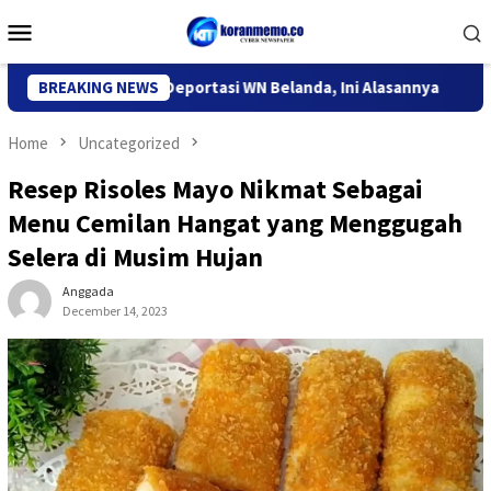
Skip
Mobile
to
Menu
content
igrasi Kediri Deportasi WN Belanda, Ini Alasannya
BREAKING NEWS
9 Desa
Home
Uncategorized
Resep Risoles Mayo Nikmat Sebagai
Menu Cemilan Hangat yang Menggugah
Selera di Musim Hujan
Anggada
December 14, 2023