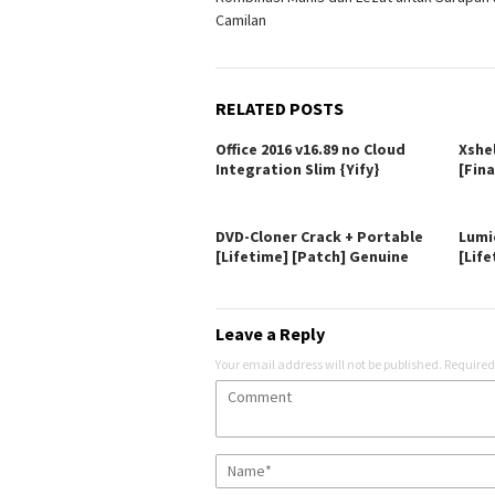
Camilan
RELATED POSTS
Office 2016 v16.89 no Cloud
Xshe
Integration Slim {Yify}
[Fina
DVD-Cloner Crack + Portable
Lumi
[Lifetime] [Patch] Genuine
[Life
Leave a Reply
Your email address will not be published.
Required