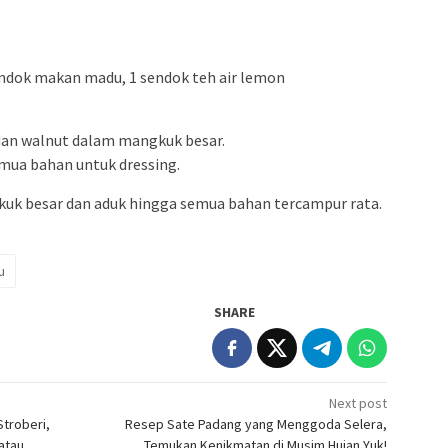
sendok makan madu, 1 sendok teh air lemon
, dan walnut dalam mangkuk besar.
emua bahan untuk dressing.
kuk besar dan aduk hingga semua bahan tercampur rata.
u
SHARE
Next post
Stroberi,
Resep Sate Padang yang Menggoda Selera,
atau
Temukan Kenikmatan di Musim Hujan Yuk!