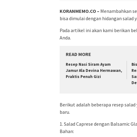
KORANMEMO.CO –
Menambahkan sen
bisa dimulai dengan hidangan salad 
Pada artikel ini akan kami berikan 
Anda.
READ MORE
Resep Nasi Siram Ayam
Bi
Jamur Ala Devina Hermawan,
Re
Praktis Penuh Gizi
Sa
De
Berikut adalah beberapa resep sala
baru.
1. Salad Caprese dengan Balsamic Gl
Bahan: