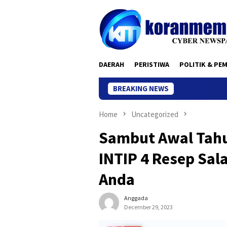
Skip
to
content
DAERAH
PERISTIWA
POLITIK & PE
BREAKING NEWS
Home
Uncategorized
Sambut Awal Tahu
INTIP 4 Resep Sal
Anda
Anggada
December 29, 2023