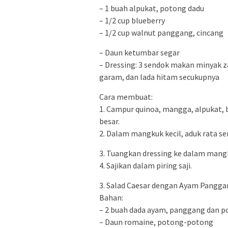
– 1 buah alpukat, potong dadu
– 1/2 cup blueberry
– 1/2 cup walnut panggang, cincang
– Daun ketumbar segar
– Dressing: 3 sendok makan minyak za
garam, dan lada hitam secukupnya
Cara membuat:
1. Campur quinoa, mangga, alpukat,
besar.
2. Dalam mangkuk kecil, aduk rata s
3. Tuangkan dressing ke dalam mang
4. Sajikan dalam piring saji.
3. Salad Caesar dengan Ayam Pangg
Bahan:
– 2 buah dada ayam, panggang dan p
– Daun romaine, potong-potong