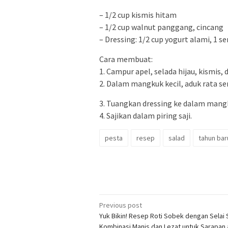
– 1/2 cup kismis hitam
– 1/2 cup walnut panggang, cincang
– Dressing: 1/2 cup yogurt alami, 1 
Cara membuat:
1. Campur apel, selada hijau, kismis
2. Dalam mangkuk kecil, aduk rata s
3. Tuangkan dressing ke dalam mang
4. Sajikan dalam piring saji.
pesta
resep
salad
tahun bar
Post
Previous post
Yuk Bikin! Resep Roti Sobek dengan Selai 
navigation
Kombinasi Manis dan Lezat untuk Sarapan 