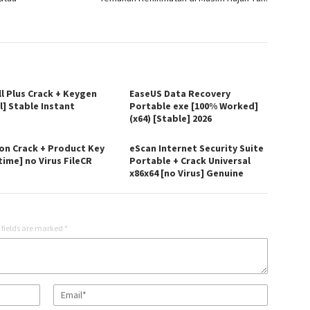
ll Plus Crack + Keygen
EaseUS Data Recovery
l] Stable Instant
Portable exe [100% Worked]
(x64) [Stable] 2026
on Crack + Product Key
eScan Internet Security Suite
time] no Virus FileCR
Portable + Crack Universal
x86x64 [no Virus] Genuine
 fields are marked
*