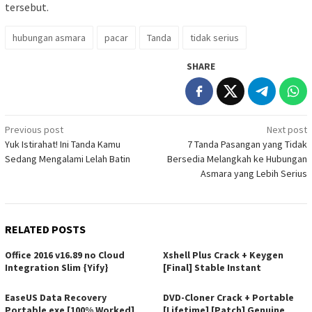
tersebut.
hubungan asmara
pacar
Tanda
tidak serius
SHARE
Post
Previous post
Next post
Yuk Istirahat! Ini Tanda Kamu
7 Tanda Pasangan yang Tidak
navigation
Sedang Mengalami Lelah Batin
Bersedia Melangkah ke Hubungan
Asmara yang Lebih Serius
RELATED POSTS
Office 2016 v16.89 no Cloud
Xshell Plus Crack + Keygen
Integration Slim {Yify}
[Final] Stable Instant
EaseUS Data Recovery
DVD-Cloner Crack + Portable
Portable exe [100% Worked]
[Lifetime] [Patch] Genuine