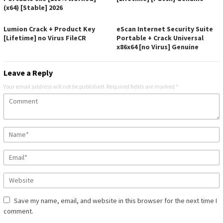
(x64) [Stable] 2026
Lumion Crack + Product Key
eScan Internet Security Suite
[Lifetime] no Virus FileCR
Portable + Crack Universal
x86x64 [no Virus] Genuine
Leave a Reply
Your email address will not be published.
Required fields are marked
*
Save my name, email, and website in this browser for the next time I
comment.