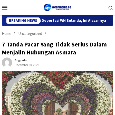
Skip
Mobile
to
Menu
content
Imigrasi Kediri Deportasi WN Belanda, Ini Alasannya
BREAKING NEWS
9 De
Home
Uncategorized
7 Tanda Pacar Yang Tidak Serius Dalam
Menjalin Hubungan Asmara
Anggada
December 30, 2023