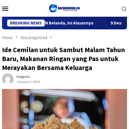
Skip
Mobile
to
Menu
content
i Deportasi WN Belanda, Ini Alasannya
BREAKING NEWS
9 Desa di 6 Kecam
Home
Uncategorized
Ide Cemilan untuk Sambut Malam Tahun
Baru, Makanan Ringan yang Pas untuk
Merayakan Bersama Keluarga
Anggada
January 3, 2024