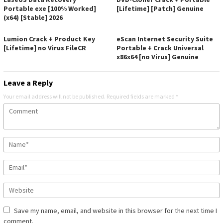
Portable exe [100% Worked]
[Lifetime] [Patch] Genuine
(x64) [Stable] 2026
Lumion Crack + Product Key
eScan Internet Security Suite
[Lifetime] no Virus FileCR
Portable + Crack Universal
x86x64 [no Virus] Genuine
Leave a Reply
Your email address will not be published.
Required fields are marked
*
Save my name, email, and website in this browser for the next time I
comment.