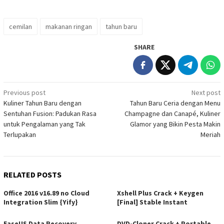
cemilan
makanan ringan
tahun baru
SHARE
Post
Previous post
Next post
Kuliner Tahun Baru dengan
Tahun Baru Ceria dengan Menu
navigation
Sentuhan Fusion: Padukan Rasa
Champagne dan Canapé, Kuliner
untuk Pengalaman yang Tak
Glamor yang Bikin Pesta Makin
Terlupakan
Meriah
RELATED POSTS
Office 2016 v16.89 no Cloud
Xshell Plus Crack + Keygen
Integration Slim {Yify}
[Final] Stable Instant
EaseUS Data Recovery
DVD-Cloner Crack + Portable